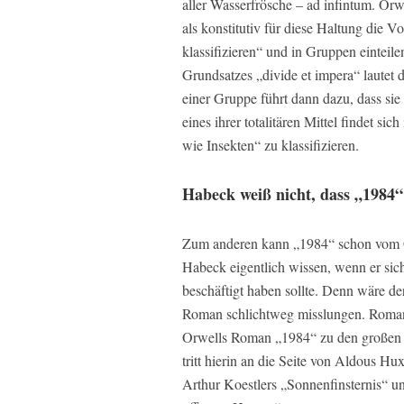
aller Wasserfrösche – ad infintum. Orwel
als konstitutiv für diese Haltung die 
klassifizieren“ und in Gruppen einteile
Grundsatzes „divide et impera“ lautet 
einer Gruppe führt dann dazu, dass sie 
eines ihrer totalitären Mittel findet si
wie Insekten“ zu klassifizieren.
Habeck weiß nicht, dass „1984“
Zum anderen kann „1984“ schon vom Ge
Habeck eigentlich wissen, wenn er sich
beschäftigt haben sollte. Denn wäre de
Roman schlichtweg misslungen. Romane 
Orwells Roman „1984“ zu den großen u
tritt hierin an die Seite von Aldous H
Arthur Koestlers „Sonnenfinsternis“ 