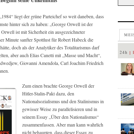
„1984“ liegt der grüne Parteichef so weit daneben, dass
mste hinter sich zu haben: „George Orwell ist der
 Orwell ist mit Sicherheit ein ausgezeichneter
MEI
iner Minute sanfter Spottlust für Robert Habeck die
ätte, doch als der Analytiker des Totalitarismus darf
24h
ten, aber auch Elias Canetti mit „Masse und Macht“,
dwedjew, Giovanni Amendola, Carl Joachim Friedrich
nnen.
Zum einen brachte George Orwell der
Hitler-Stalin-Pakt dazu, den
Nationalsozialismus und den Stalinismus in
gewisser Weise zu parallelisieren und in
seinem Essay „Über den Nationalismus“
zusammenfassen. Aber man kann wahrlich
nicht behaupten, dass dieser Essay zu