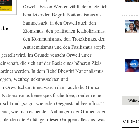
Orwells besten Werken zählt, denn letztlich
benutzt er den Begriff Nationalismus als
Sammelsack, in den Orwell auch den
 das
Zionismus, den politischen Katholizismus,
den Kommunismus, den Trotzkismus, den
Antisemitismus und den Pazifismus stopft,
 gestellt wird. Im Grunde versteht Orwell unter
nschaft, die sich auf der Basis eines höheren Ziels
geordnet werden. In dem Behelfsbegriff Nationalismus
logien, Weltbeglückungssekten und
 Im Orwellschen Sinne wären dann auch die Grünen
r Nationalismus keine spezifische Idee, sondern eine
Weiter
rscht und „so gut wie jeden Gegenstand beeinflusst“.
nend, wie man es bei den Anhängern der Grünen oder
t, blenden die Anhänger dieser Gruppen alles aus, was
VIDE