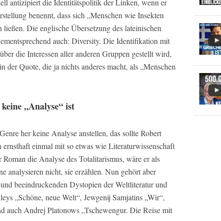
l antizipiert die Identitätspolitik der Linken, wenn er
Vorstellung benennt, dass sich „Menschen wie Insekten
n ließen. Die englische Übersetzung des lateinischen
dementsprechend auch: Diversity. Die Identifikation mit
über die Interessen aller anderen Gruppen gestellt wird,
ch in der Quote, die ja nichts anderes macht, als „Menschen
 keine „Analyse“ ist
nre her keine Analyse anstellen, das sollte Robert
 ernsthaft einmal mit so etwas wie Literaturwissenschaft
r Roman die Analyse des Totalitarismus, wäre er als
analysieren nicht, sie erzählen. Nun gehört aber
nd beeindruckenden Dystopien der Weltliteratur und
uxleys „Schöne, neue Welt“, Jewgenij Samjatins „Wir“,
und auch Andrej Platonows „Tschewengur. Die Reise mit