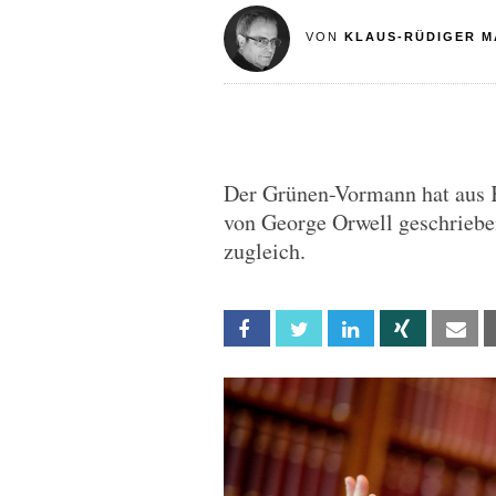
VON
KLAUS-RÜDIGER M
Der Grünen-Vormann hat aus K
von George Orwell geschrieben
zugleich.
Facebook
Twitter
Linkedin
Xing
Em