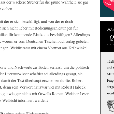
dass der wackere Streiter für die grüne Wahrheit, sie gar
e ziehen.
it der er sich beschäftigt, und von der er doch
 sich nicht lieber mit Bedienungsanleitungen für
WA
illen für kommende Blackouts beschäftigen? Allerdings
Q
, worum er vom Deutschen Taschenbuchverlag gebeten
ringen, Weltliteratur mit einem Vorwort aus Krähwinkel
Tägl
te und Nachworte zu Texten verfasst, um die politisch
und 
r Literaturwissenschaftler sei allerdings gesagt, sie
Mein
s, damit der Text überhaupt erscheinen durfte. Robert
Frage
t, denn sein Vorwort hat zwar viel mit Robert Habeck
darg
werd
 so gut wie gar nichts mit Orwells Roman. Welcher Leser
 Weltsicht informiert werden?
 Beginn seine Unkenntnis