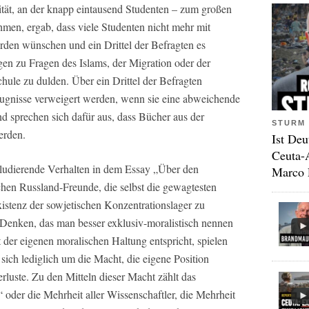
ität, an der knapp eintausend Studenten – zum großen
hmen, ergab, dass viele Studenten nicht mehr mit
den wünschen und ein Drittel der Befragten es
n zu Fragen des Islams, der Migration oder der
hule zu dulden. Über ein Drittel der Befragten
fugnisse verweigert werden, wenn sie eine abweichende
d sprechen sich dafür aus, dass Bücher aus der
STURM 
erden.
Ist Deu
Ceuta-
kludierende Verhalten in dem Essay „Über den
Marco 
chen Russland-Freunde, die selbst die gewagtesten
stenz der sowjetischen Konzentrationslager zu
n Denken, das man besser exklusiv-moralistisch nennen
cht der eigenen moralischen Haltung entspricht, spielen
 sich lediglich um die Macht, die eigene Position
luste. Zu den Mitteln dieser Macht zählt das
oder die Mehrheit aller Wissenschaftler, die Mehrheit