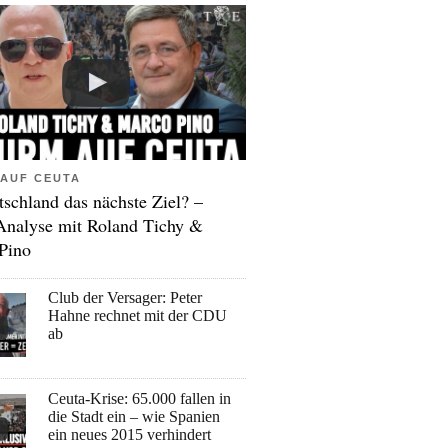
AUF CEUTA
tschland das nächste Ziel? –
Analyse mit Roland Tichy &
Pino
Club der Versager: Peter
Hahne rechnet mit der CDU
ab
Ceuta-Krise: 65.000 fallen in
die Stadt ein – wie Spanien
ein neues 2015 verhindert