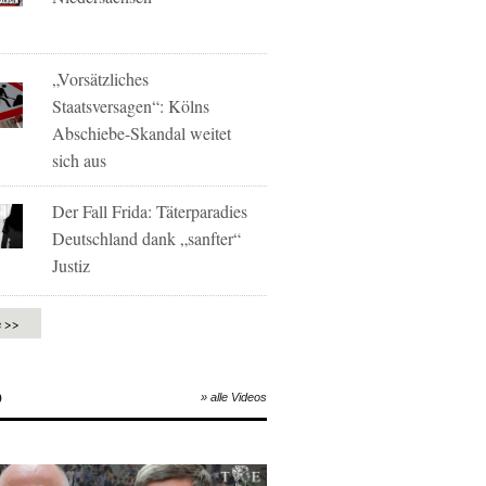
„Vorsätzliches
Staatsversagen“: Kölns
Abschiebe-Skandal weitet
sich aus
Der Fall Frida: Täterparadies
Deutschland dank „sanfter“
Justiz
e >>
O
» alle Videos