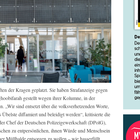
imago/epd
ften der Kragen geplatzt. Sie haben Strafanzeige gegen
obifarah gestellt wegen ihrer Kolumne, in der
en. „Wir sind entsetzt über die volksverhetzenden Worte,
belste diffamiert und beleidigt werden“, kritisierte die
 der Chef der Deutschen Polizeigewerkschaft (DPolG),
schen zu entpersönlichen, ihnen Würde und Menschsein
er Müllhalde entsorgen zu wollen – wie hasserfüllt,