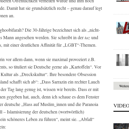
ößeren Öffentlichkeit verhelfen würde und ihm noch
. Damit hat sie grundsätzlich recht – genau darauf legt
ionen an.
hoobifarah? Die 30-Jährige bezeichnet sich als „nicht-
als Mann angesehen werden. Sie schreibt in der
taz
und
n
, mit einer deutlichen Affinität für „LGBT“-Themen.
rin vor allem dann, wenn sie maximal provoziert z.B.
s, so tituliert sie Deutsche gerne als „Kartoffeln“. Vor
e Kultur als „Dreckskultur“. Ihre besondere Obsession
hland schafft sich ab“: „Dass Sarrazin ein rechter Lauch
Weiter
 der Tag lang genug ist, wissen wir bereits. Dass er mit
chen gegeben hat, auch, denn ich schaue es dem Fenster
r deutsche „Hass auf Muslim_innen und die Paranoia
VIDE
ll – Islamisierung der deutschen (wortwörtlich)
 ein schöneres Leben zu führen“, meint sie. „Abfall“
ein: