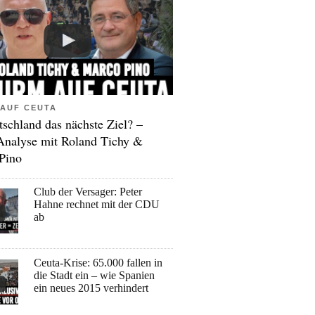
AUF CEUTA
tschland das nächste Ziel? –
Analyse mit Roland Tichy &
Pino
Club der Versager: Peter
Hahne rechnet mit der CDU
ab
Ceuta-Krise: 65.000 fallen in
die Stadt ein – wie Spanien
ein neues 2015 verhindert