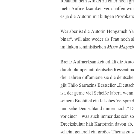
Reaktion dem Artikel zu einer noch gr
mehr Aufmerksamkeit verschaffen würde
es ja die Autorin mit billigen Provokat
Wer aber ist die Autorin Hengameh Yag
binär“, will also weder als Frau noch 
im linken feministischen
Missy Magazi
Breite Aufmerksamkeit erhält die Auto
durch plumpe anti-deutsche Ressentiment
drei Jahren diffamierte sie die deutsch
gilt Thilo Sarrazins Bestseller „Deutsc
ist, der gerne viel Scheiße labert, wenn
seinem Buchtitel ein falsches Verspre
und sehe Deutschland immer noch.“ De
vor einer – was auch immer das sein so
Dreckskultur hält Kartoffeln davon ab,
scheint generell ein großes Thema zu s