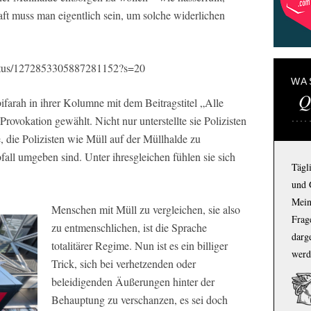
aft muss man eigentlich sein, um solche widerlichen
status/1272853305887281152?s=20
WA
Q
ifarah in ihrer Kolumne mit dem Beitragstitel „Alle
rovokation gewählt. Nicht nur unterstellte sie Polizisten
, die Polizisten wie Müll auf der Müllhalde zu
fall umgeben sind. Unter ihresgleichen fühlen sie sich
Tägl
und 
Mein
Menschen mit Müll zu vergleichen, sie also
Frage
zu entmenschlichen, ist die Sprache
darg
totalitärer Regime. Nun ist es ein billiger
werd
Trick, sich bei verhetzenden oder
beleidigenden Äußerungen hinter der
Behauptung zu verschanzen, es sei doch