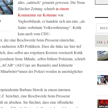
alles „satirisch“ gemeint gewesen. Die
Neue
Zürcher Zeitung
schrieb
in einem
Kommentar zur Kolumne
von
n
Yaghoobifarah, es handele sich um eine „als
Satire verbrämte Volksverhetzung“. Kritik
MEI
kam auch vom CDU-
 der eine Beschwerde beim Presserat einreichte,
24h
 mehreren AfD-Politikern. Dass die linke
taz
hier tief
ich, dass selbst aus rotgrünen Kreisen vereinzelt Kritik
rdnete Irene Mihalic, selbst frühere Polizistin, schrieb
n „ACAB“ (All Cops are Bastards) und kritisierte
 Mitarbeiter*innen der Polizei werden in unerträglicher
eipräsidentin Barbara Slowik in einem internen
.Z.
berichtet, eine Beschwerde beim Presserat
l sie absehen. Sie fürchtet, dass eine öffentliche