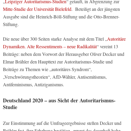
„
Leipziger Autoritarismus-Studien
“ getauft, in Abgrenzung zur
Mitte-Studie der Universität Bielefeld
. Beteiligt an der jüngsten
Ausgabe sind die Heinrich-Böll-Stiftung und die Otto-Brenner-
Stiftung.
Die neue über 300 Seiten starke Analyse mit dem Titel „
Autoritäre
Dynamiken. Alte Ressentiments – neue Radikalität
“ vereint 13
Beiträge: neben dem Vorwort der Herausgeber Oliver Decker und
Elmar Brähler den Haupttext zur Autoritarismus-Studie und
Beiträge zu Themen wie „autoritäres Syndrom“,
„Verschwörungstheorien“, AfD-Wähler, Antisemitismus,
Antifeminismus, Antiziganismus.
Deutschland 2020 – aus Sicht der Autoritarismus-
Studie
Zur Einstimmung auf die Umfrageergebnisse stellen Decker und
Brähler fest, ihre Erhebung bestätige „erneut das dauerhaft hohe