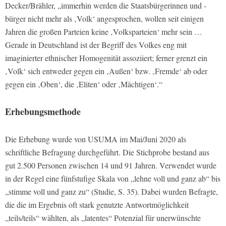
Decker/Brähler, „immerhin werden die Staatsbürgerinnen und -
bürger nicht mehr als ‚Volk‘ angesprochen, wollen seit einigen
Jahren die großen Parteien keine ‚Volksparteien‘ mehr sein …
Gerade in Deutschland ist der Begriff des Volkes eng mit
imaginierter ethnischer Homogenität assoziiert; ferner grenzt ein
‚Volk‘ sich entweder gegen ein ‚Außen‘ bzw. ‚Fremde‘ ab oder
gegen ein ‚Oben‘, die ‚Eliten‘ oder ‚Mächtigen‘.“
Erhebungsmethode
Die Erhebung wurde von USUMA im Mai/Juni 2020 als
schriftliche Befragung durchgeführt. Die Stichprobe bestand aus
gut 2.500 Personen zwischen 14 und 91 Jahren. Verwendet wurde
in der Regel eine fünfstufige Skala von „lehne voll und ganz ab“ bis
„stimme voll und ganz zu“ (Studie, S. 35). Dabei wurden Befragte,
die die im Ergebnis oft stark genutzte Antwortmöglichkeit
„teils/teils“ wählten, als „latentes“ Potenzial für unerwünschte