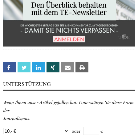
Facebook
Twitter
Linkedin
Xing
Email
Print
UNTERSTÜTZUNG
Wenn Ihnen unser Artikel gefallen hat: Unterstützen Sie diese Form
des
Journalismus.
oder
€