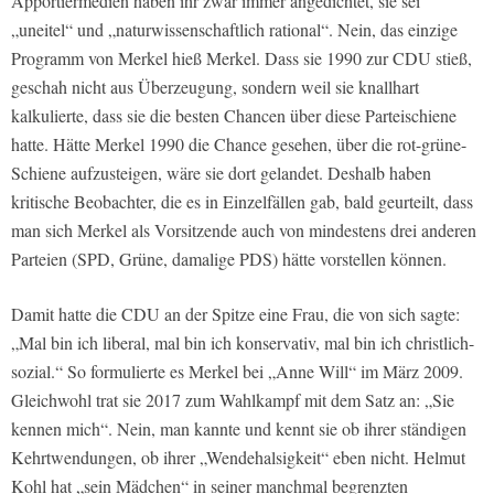
Apportiermedien haben ihr zwar immer angedichtet, sie sei
„uneitel“ und „naturwissenschaftlich rational“. Nein, das einzige
Programm von Merkel hieß Merkel. Dass sie 1990 zur CDU stieß,
geschah nicht aus Überzeugung, sondern weil sie knallhart
kalkulierte, dass sie die besten Chancen über diese Parteischiene
hatte. Hätte Merkel 1990 die Chance gesehen, über die rot-grüne-
Schiene aufzusteigen, wäre sie dort gelandet. Deshalb haben
kritische Beobachter, die es in Einzelfällen gab, bald geurteilt, dass
man sich Merkel als Vorsitzende auch von mindestens drei anderen
Parteien (SPD, Grüne, damalige PDS) hätte vorstellen können.
Damit hatte die CDU an der Spitze eine Frau, die von sich sagte:
„Mal bin ich liberal, mal bin ich konservativ, mal bin ich christlich-
sozial.“ So formulierte es Merkel bei „Anne Will“ im März 2009.
Gleichwohl trat sie 2017 zum Wahlkampf mit dem Satz an: „Sie
kennen mich“. Nein, man kannte und kennt sie ob ihrer ständigen
Kehrtwendungen, ob ihrer „Wendehalsigkeit“ eben nicht. Helmut
Kohl hat „sein Mädchen“ in seiner manchmal begrenzten