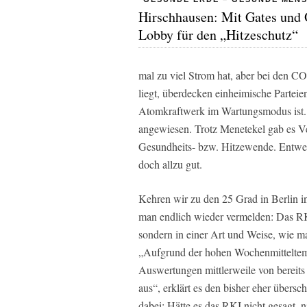
Hirschhausen: Mit Gates und
Lobby für den „Hitzeschutz“
mal zu viel Strom hat, aber bei den C
liegt, überdecken einheimische Partei
Atomkraftwerk im Wartungsmodus ist. S
angewiesen. Trotz Menetekel gab es V
Gesundheits- bzw. Hitzewende. Entweder
doch allzu gut.
Kehren wir zu den 25 Grad in Berlin 
man endlich wieder vermelden: Das RKI
sondern in einer Art und Weise, wie ma
„Aufgrund der hohen Wochenmitteltemp
Auswertungen mittlerweile von bereit
aus“, erklärt es den bisher eher über
dabei: Hätte es das RKI nicht gesagt, 