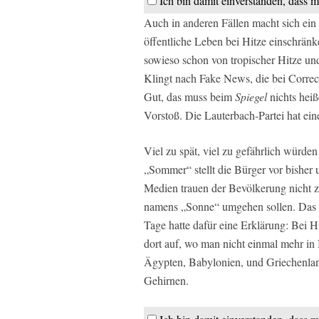
Ich bin damit einverstanden, dass m
Auch in anderen Fällen macht sich ein
öffentliche Leben bei Hitze einschrän
sowieso schon von tropischer Hitze u
Klingt nach Fake News, die bei Correct
Gut, das muss beim
Spiegel
nichts heiß
Vorstoß. Die Lauterbach-Partei hat ei
Viel zu spät, viel zu gefährlich würd
„Sommer“ stellt die Bürger vor bishe
Medien trauen der Bevölkerung nicht z
namens „Sonne“ umgehen sollen. Das is
Tage hatte dafür eine Erklärung: Bei H
dort auf, wo man nicht einmal mehr i
Ägypten, Babylonien, und Griechenlan
Gehirnen.