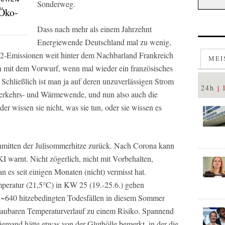
Sonderweg.
 Öko-
Dass nach mehr als einem Jahrzehnt
Energiewende Deutschland mal zu wenig,
O2-Emissionen weit hinter dem Nachbarland Frankreich
MEI
en mit dem Vorwurf, wenn mal wieder ein französisches
chließlich ist man ja auf deren unzuverlässigen Strom
24h
erkehrs- und Wärmewende, und nun also auch die
 wissen sie nicht, was sie tun, oder sie wissen es
inmitten der Julisommerhitze zurück. Nach Corona kann
 warnt. Nicht zögerlich, nicht mit Vorbehalten,
n es seit einigen Monaten (nicht) vermisst hat.
eratur (21,5°C) in KW 25 (19.-25.6.) gehen
s ~640 hitzebedingten Todesfällen in diesem Sommer
schaubaren Temperaturverlauf zu einem Risiko. Spannend
niemand hätte etwas von der Gluthölle bemerkt, in der die