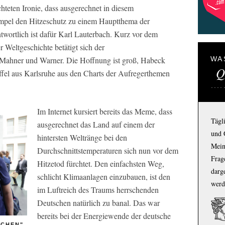
chteten Ironie, dass ausgerechnet in diesem
mpel den Hitzeschutz zu einem Hauptthema der
wortlich ist dafür Karl Lauterbach. Kurz vor dem
 Weltgeschichte betätigt sich der
 Mahner und Warner. Die Hoffnung ist groß, Habeck
WA
Q
fel aus Karlsruhe aus den Charts der Aufregerthemen
Im Internet kursiert bereits das Meme, dass
Tägl
ausgerechnet das Land auf einem der
und 
hintersten Weltränge bei den
Mein
Durchschnittstemperaturen sich nun vor dem
Frage
Hitzetod fürchtet. Den einfachsten Weg,
darg
schlicht Klimaanlagen einzubauen, ist den
werd
im Luftreich des Traums herrschenden
Deutschen natürlich zu banal. Das war
bereits bei der Energiewende der deutsche
SCHEN"