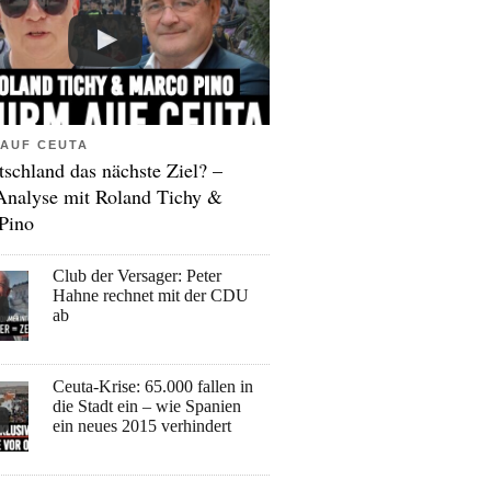
AUF CEUTA
tschland das nächste Ziel? –
Analyse mit Roland Tichy &
Pino
Club der Versager: Peter
Hahne rechnet mit der CDU
ab
Ceuta-Krise: 65.000 fallen in
die Stadt ein – wie Spanien
ein neues 2015 verhindert