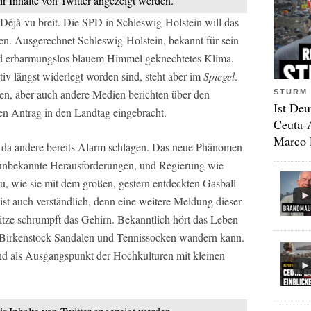
ir Inhalte von Twitter angezeigt werden.
 Déjà-vu breit. Die SPD in Schleswig-Holstein will das
ken. Ausgerechnet Schleswig-Holstein, bekannt für sein
nd erbarmungslos blauem Himmel geknechtetes Klima.
iv längst widerlegt worden sind, steht aber im
Spiegel
.
en, aber auch andere Medien berichten über den
STURM 
Ist Deu
nen Antrag in den Landtag eingebracht.
Ceuta-
Marco 
en da andere bereits Alarm schlagen. Das neue Phänomen
r unbekannte Herausforderungen, und Regierung wie
u, wie sie mit dem großen, gestern entdeckten Gasball
t auch verständlich, denn eine weitere Meldung dieser
itze schrumpft das Gehirn. Bekanntlich hört das Leben
n Birkenstock-Sandalen und Tennissocken wandern kann.
d als Ausgangspunkt der Hochkulturen mit kleinen