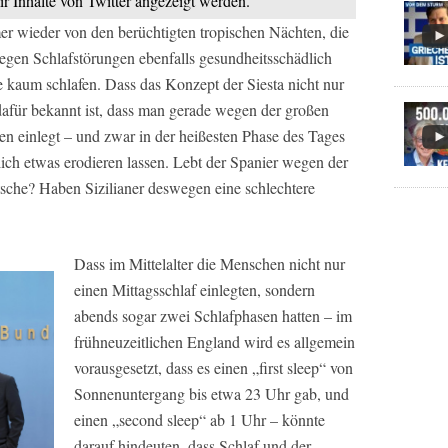
ir Inhalte von Twitter angezeigt werden.
er wieder von den berüchtigten tropischen Nächten, die
gen Schlafstörungen ebenfalls gesundheitsschädlich
e kaum schlafen. Dass das Konzept der Siesta nicht nur
 dafür bekannt ist, dass man gerade wegen der großen
en einlegt – und zwar in der heißesten Phase des Tages
ich etwas erodieren lassen. Lebt der Spanier wegen der
tsche? Haben Sizilianer deswegen eine schlechtere
Dass im Mittelalter die Menschen nicht nur
einen Mittagsschlaf einlegten, sondern
abends sogar zwei Schlafphasen hatten – im
frühneuzeitlichen England wird es allgemein
vorausgesetzt, dass es einen „first sleep“ von
Sonnenuntergang bis etwa 23 Uhr gab, und
einen „second sleep“ ab 1 Uhr – könnte
darauf hindeuten, dass Schlaf und der