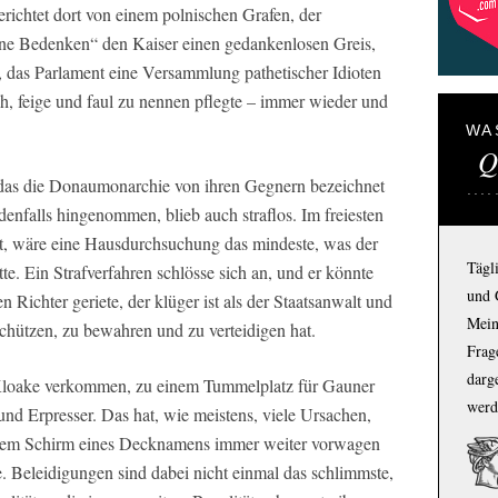
richtet dort von einem polnischen Grafen, der
ohne Bedenken“ den Kaiser einen gedankenlosen Greis,
, das Parlament eine Versammlung pathetischer Idioten
, feige und faul zu nennen pflegte – immer wieder und
WA
Q
 das die Donaumonarchie von ihren Gegnern bezeichnet
denfalls hingenommen, blieb auch straflos. Im freiesten
at, wäre eine Hausdurchsuchung das mindeste, was der
Tägl
te. Ein Strafverfahren schlösse sich an, und er könnte
und 
Richter geriete, der klüger ist als der Staatsanwalt und
Mein
schützen, zu bewahren und zu verteidigen hat.
Frage
darg
r Kloake verkommen, zu einem Tummelplatz für Gauner
werd
und Erpresser. Das hat, wie meistens, viele Ursachen,
er dem Schirm eines Decknamens immer weiter vorwagen
e. Beleidigungen sind dabei nicht einmal das schlimmste,