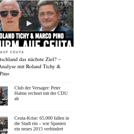
AUF CEUTA
tschland das nächste Ziel? –
Analyse mit Roland Tichy &
Pino
Club der Versager: Peter
Hahne rechnet mit der CDU
ab
Ceuta-Krise: 65.000 fallen in
die Stadt ein – wie Spanien
ein neues 2015 verhindert