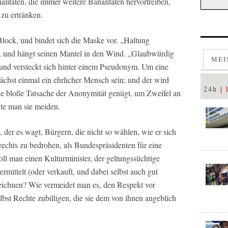
nalitäten, die immer weitere Banalitäten hervortreiben,
 zu ertränken.
Block, und bindet sich die Maske vor. „Haltung
, und hängt seinen Mantel in den Wind. „Glaubwürdig
MEI
 und versteckt sich hinter einem Pseudonym. Um eine
ächst einmal ein ehrlicher Mensch sein; und der wird
24h
ie bloße Tatsache der Anonymität genügt, um Zweifel an
lte man sie meiden.
 der es wagt, Bürgern, die nicht so wählen, wie er sich
rechts zu bedrohen, als Bundespräsidenten für eine
ll man einen Kulturminister, der geltungssüchtige
rmittelt (oder verkauft, und dabei selbst auch gut
zeichnen? Wie vermeidet man es, den Respekt vor
selbst Rechte zubilligen, die sie dem von ihnen angeblich