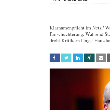
VON
KONRAD ADAM
Klarnamenpflicht im Netz? Wa
Einschüchterung. Während Sta
droht Kritikern längst Hausdu
Facebook
Twitter
Linkedin
Xing
Em