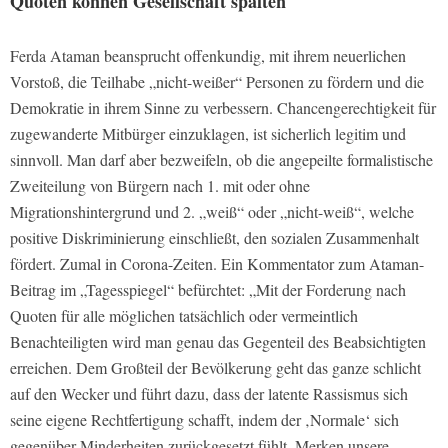
Quoten können Gesellschaft spalten
Ferda Ataman beansprucht offenkundig, mit ihrem neuerlichen
Vorstoß, die Teilhabe „nicht-weißer“ Personen zu fördern und die
Demokratie in ihrem Sinne zu verbessern. Chancengerechtigkeit für
zugewanderte Mitbürger einzuklagen, ist sicherlich legitim und
sinnvoll. Man darf aber bezweifeln, ob die angepeilte formalistische
Zweiteilung von Bürgern nach 1. mit oder ohne
Migrationshintergrund und 2. „weiß“ oder „nicht-weiß“, welche
positive Diskriminierung einschließt, den sozialen Zusammenhalt
fördert. Zumal in Corona-Zeiten. Ein Kommentator zum Ataman-
Beitrag im „Tagesspiegel“ befürchtet: „Mit der Forderung nach
Quoten für alle möglichen tatsächlich oder vermeintlich
Benachteiligten wird man genau das Gegenteil des Beabsichtigten
erreichen. Dem Großteil der Bevölkerung geht das ganze schlicht
auf den Wecker und führt dazu, dass der latente Rassismus sich
seine eigene Rechtfertigung schafft, indem der ‚Normale‘ sich
gegenüber Minderheiten zurückgesetzt fühlt. Merken unsere