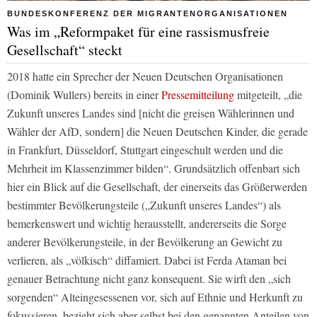
BUNDESKONFERENZ DER MIGRANTENORGANISATIONEN
Was im „Reformpaket für eine rassismusfreie
Gesellschaft“ steckt
2018 hatte ein Sprecher der Neuen Deutschen Organisationen
(Dominik Wullers) bereits in einer
Pressemitteilung
mitgeteilt, „die
Zukunft unseres Landes sind [nicht die greisen Wählerinnen und
Wähler der AfD, sondern] die Neuen Deutschen Kinder, die gerade
in Frankfurt, Düsseldorf, Stuttgart eingeschult werden und die
Mehrheit im Klassenzimmer bilden“. Grundsätzlich offenbart sich
hier ein Blick auf die Gesellschaft, der einerseits das Größerwerden
bestimmter Bevölkerungsteile („Zukunft unseres Landes“) als
bemerkenswert und wichtig herausstellt, andererseits die Sorge
anderer Bevölkerungsteile, in der Bevölkerung an Gewicht zu
verlieren, als „völkisch“ diffamiert. Dabei ist Ferda Ataman bei
genauer Betrachtung nicht ganz konsequent. Sie wirft den „sich
sorgenden“ Alteingesessenen vor, sich auf Ethnie und Herkunft zu
fokussieren, bezieht sich aber selbst bei den genannten Anteilen von