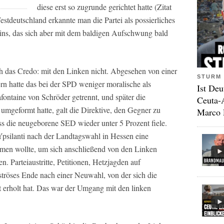
diese erst so zugrunde gerichtet hatte (Zitat
tdeutschland erkannte man die Partei als possierliches
ns, das sich aber mit dem baldigen Aufschwung bald
h das Credo: mit den Linken nicht. Abgesehen von einer
STURM 
hatte das bei der SPD weniger moralische als
Ist Deu
afontaine von Schröder getrennt, und später die
Ceuta-
umgeformt hatte, galt die Direktive, den Gegner zu
Marco 
ass die neugeborene SED wieder unter 5 Prozent fiele.
psilanti nach der Landtagswahl in Hessen eine
rmen wollte, um sich anschließend von den Linken
n. Parteiaustritte, Petitionen, Hetzjagden auf
ströses Ende nach einer Neuwahl, von der sich die
 erholt hat. Das war der Umgang mit den linken