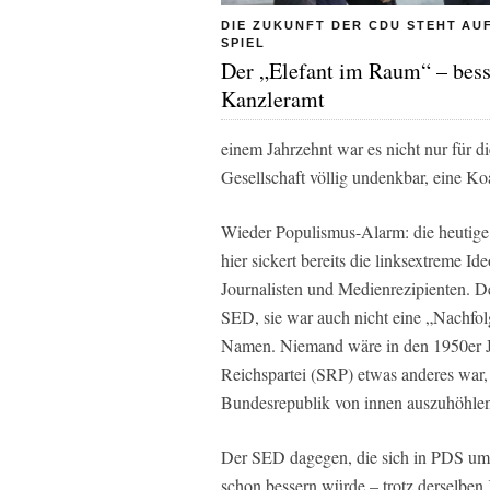
DIE ZUKUNFT DER CDU STEHT AU
SPIEL
Der „Elefant im Raum“ – bess
Kanzleramt
einem Jahrzehnt war es nicht nur für 
Gesellschaft völlig undenkbar, eine Ko
Wieder Populismus-Alarm: die heutige
hier sickert bereits die linksextreme I
Journalisten und Medienrezipienten. D
SED, sie war auch nicht eine „Nachfol
Namen. Niemand wäre in den 1950er Ja
Reichspartei (SRP) etwas anderes war,
Bundesrepublik von innen auszuhöhlen
Der SED dagegen, die sich in PDS umbe
schon bessern würde – trotz derselben K