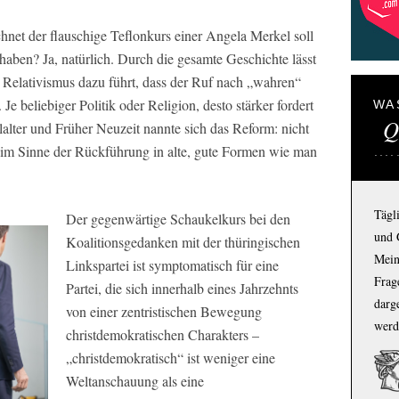
et der flauschige Teflonkurs einer Angela Merkel soll
aben? Ja, natürlich. Durch die gesamte Geschichte lässt
r Relativismus dazu führt, dass der Ruf nach „wahren“
Je beliebiger Politik oder Religion, desto stärker fordert
WA
Q
elalter und Früher Neuzeit nannte sich das Reform: nicht
 im Sinne der Rückführung in alte, gute Formen wie man
Tägl
Der gegenwärtige Schaukelkurs bei den
und 
Koalitionsgedanken mit der thüringischen
Mein
Linkspartei ist symptomatisch für eine
Frage
Partei, die sich innerhalb eines Jahrzehnts
darg
von einer zentristischen Bewegung
werd
christdemokratischen Charakters –
„christdemokratisch“ ist weniger eine
Weltanschauung als eine