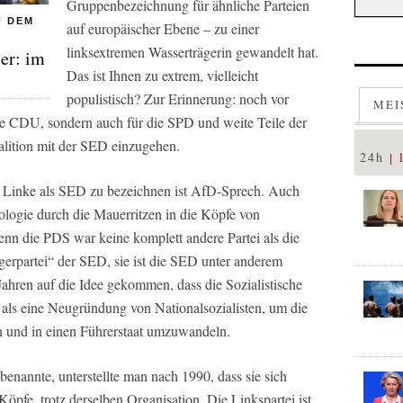
Gruppenbezeichnung für ähnliche Parteien
F DEM
auf europäischer Ebene – zu einer
linksextremen Wasserträgerin gewandelt hat.
er: im
Das ist Ihnen zu extrem, vielleicht
populistisch? Zur Erinnerung: noch vor
MEI
die CDU, sondern auch für die SPD und weite Teile der
alition mit der SED einzugehen.
24h
 Linke als SED zu bezeichnen ist AfD-Sprech. Auch
deologie durch die Mauerritzen in die Köpfe von
enn die PDS war keine komplett andere Partei als die
gerpartei“ der SED, sie ist die SED unter anderem
hren auf die Idee gekommen, dass die Sozialistische
 als eine Neugründung von Nationalsozialisten, um die
 und in einen Führerstaat umzuwandeln.
nannte, unterstellte man nach 1990, dass sie sich
öpfe, trotz derselben Organisation. Die Linkspartei ist