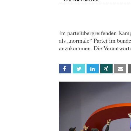
VON
GASTAUTOR
Im parteiübergreifenden Kamp
als „normale“ Partei im bund
anzukommen. Die Verantwortu
Facebook
Twitter
Linkedin
Xing
Em