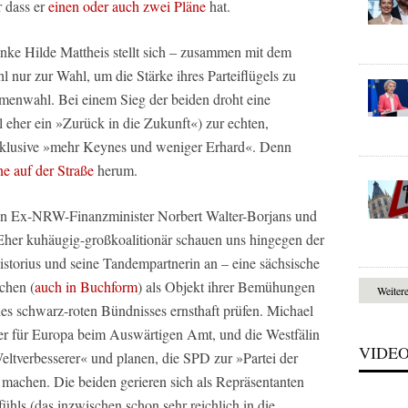
r dass er
einen oder auch zwei Pläne
hat.
nke Hilde Mattheis stellt sich – zusammen mit dem
nur zur Wahl, um die Stärke ihres Parteiflügels zu
amenwahl. Bei einem Sieg der beiden droht eine
l eher ein »Zurück in die Zukunft«) zur echten,
inklusive »mehr Keynes und weniger Erhard«. Denn
e auf der Straße
herum.
en Ex-NRW-Finanzminister Norbert Walter-Borjans und
 Eher kuhäugig-großkoalitionär schauen uns hingegen der
istorius und seine Tandempartnerin an – eine sächsische
schen (
auch in Buchform
) als Objekt ihrer Bemühungen
Weiter
des schwarz-roten Bündnisses ernsthaft prüfen. Michael
er für Europa beim Auswärtigen Amt, und die Westfälin
VIDE
ltverbesserer« und planen, die SPD zur »Partei der
 machen. Die beiden gerieren sich als Repräsentanten
hls (das inzwischen schon sehr reichlich in die