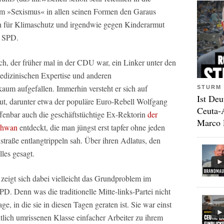
dem »Sexismus« in allen seinen Formen den Garaus
h für Klimaschutz und irgendwie gegen Kinderarmut
r SPD.
ch, der früher mal in der CDU war, ein Linker unter den
medizinischen Expertise und anderen
aum aufgefallen. Immerhin versteht er sich auf
STURM 
Ist Deu
gut, darunter etwa der populäre Euro-Rebell Wolfgang
Ceuta-
fenbar auch die geschäftstüchtige Ex-Rektorin
der
Marco 
Schwan
entdeckt, die man jüngst erst tapfer ohne jeden
traße entlangtrippeln sah. Über ihren Adlatus, den
lles gesagt.
eigt sich dabei vielleicht das Grundproblem im
D. Denn was die traditionelle Mitte-links-Partei nicht
age, in die sie in diesen Tagen geraten ist. Sie war einst
tlich umrissenen Klasse einfacher Arbeiter zu ihrem