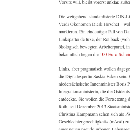
Vorsitz will, bleibt vorerst unklar, auße
Die weitgehend standardisierte DIN-Li
Verdi-Ökonomen Dierk Hirschel – wohl 
markieren. Ein eindeutiger Fall von D
Linkspartei de luxe, der Rollback (woh
ökologisch bewegten Arbeiterpartei, 
bekanntlich liegen die
100-Euro-Schein
Links, aber pragmatisch wollen dageg
die Digitalexpertin Saskia Esken sein.
niedersächsische Innenminister Boris P
Integrationsministerin, die die Ostdeut
entdeckte. Sie wollen die Fortsetzung 
Roth, seit Dezember 2013 Staatsminist
Christina Kampmann sehen sich als »We
Geschlechtergerechtigkeit« (m/w/d) zu
eines neuen pseudo-urbanen Lebensgefü