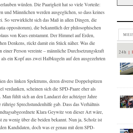
rlauben würden. Die Paarigkeit hat so viele Vorteile:
en und Männlichen werden ausgeglichen, so dass keines
i. So verwirklicht sich das Maß in allen Dingen, die
tia oppositorum), die bekanntlich der philosophischen
MEI
kolaus von Kues entstammt. Der Himmel auf Erden,
chen Denkens, rückt damit ein Stück näher. Was die
 einer Person vereinte – männliche Durchsetzungskraft
24h
 als ein Kopf aus zwei Halbkugeln auf den ausgezehrten
eien des linken Spektrums, deren diverse Doppelspitzen
gel verdanken, scheinen sich die SPD-Paare eher als
 Man fühlt sich an den Landarzt der achtziger Jahre
ie rührige Sprechstundenhilfe gab. Dass das Verhältnis
ndtagsabgeordnete Klara Geywitz von dieser Art wäre,
st zu wenig über die beiden bekannt. Nun ja, Scholz ist
r den Kandidaten, doch was er genau mit dem SPD-