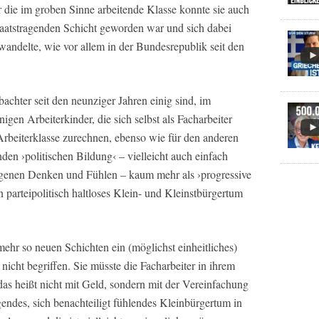
r die im groben Sinne arbeitende Klasse konnte sie auch
 staatstragenden Schicht geworden war und sich dabei
andelte, wie vor allem in der Bundesrepublik seit den
bachter seit den neunziger Jahren einig sind, im
nigen Arbeiterkinder, die sich selbst als Facharbeiter
Arbeiterklasse zurechnen, ebenso wie für den anderen
nden ›politischen Bildung‹ – vielleicht auch einfach
igenen Denken und Fühlen – kaum mehr als ›progressive
n parteipolitisch haltloses Klein- und Kleinstbürgertum
ehr so neuen Schichten ein (möglichst einheitliches)
nicht begriffen. Sie müsste die Facharbeiter in ihrem
das heißt nicht mit Geld, sondern mit der Vereinfachung
gendes, sich benachteiligt fühlendes Kleinbürgertum in