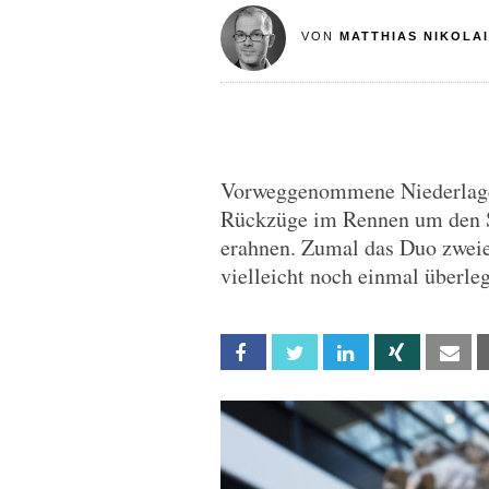
VON
MATTHIAS NIKOLAI
Vorweggenommene Niederlagen
Rückzüge im Rennen um den SP
erahnen. Zumal das Duo zweier
vielleicht noch einmal überle
Facebook
Twitter
Linkedin
Xing
Em