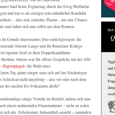
unner fand keine Ergänzung durch das Ewig-Weibliche
n und trat so als einziger rein-männlicher Kandidat
herheit« – dies sein zentrales Thema – nie eine Chance
näre und nahm sich nun selbst aus dem Rennen.
WA
Q
n im Grunde interessantes Duo zurückgezogen: die
itzende Simone Lange und ihr Bautzener Kollege
iel eigenen Senf zu ihrer Doppelkandidatur
t-Berliner Ahrens war für offene Gespräche mit der AfD
Tägl
r
»Tagesspiegel«
die Wahl eines
und 
Einen Tag später einigte man sich auf das Niederlegen
Mein
Schicksal nicht langfristig – also vor oder nach dem
Frage
en der siechen Ex-Volkspartei droht?
darg
werd
zendenanlage einige Vorteile im Betrieb, indem sich nun
auch einem amtierenden Finanzminister – nicht zu reden
n sich der ›Scholzomat‹ bekanntlich ansieht – zumindest