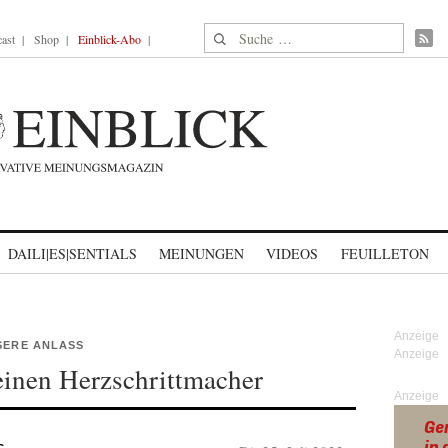
Suche nach:
ast
Shop
Einblick-Abo
DAILI|ES|SENTIALS
MEINUNGEN
VIDEOS
FEUILLETON
SERE ANLASS
keinen Herzschrittmacher
Anzeige