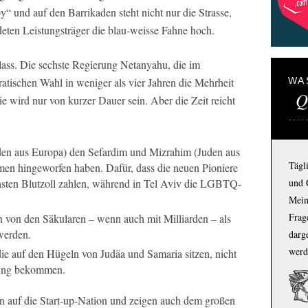
“ und auf den Barrikaden steht nicht nur die Strasse,
ldeten Leistungsträger die blau-weisse Fahne hoch.
nlass. Die sechste Regierung Netanyahu, die im
tischen Wahl in weniger als vier Jahren die Mehrheit
WA
Q
e wird nur von kurzer Dauer sein. Aber die Zeit reicht
den aus Europa) den Sefardim und Mizrahim (Juden aus
Tägl
men hingeworfen haben. Dafür, dass die neuen Pioniere
sten Blutzoll zahlen, während in Tel Aviv die LGBTQ-
und 
Mein
Frage
n von den Säkularen – wenn auch mit Milliarden – als
werden.
darg
werd
die auf den Hügeln von Judäa und Samaria sitzen, nicht
nung bekommen.
n auf die Start-up-Nation und zeigen auch dem großen