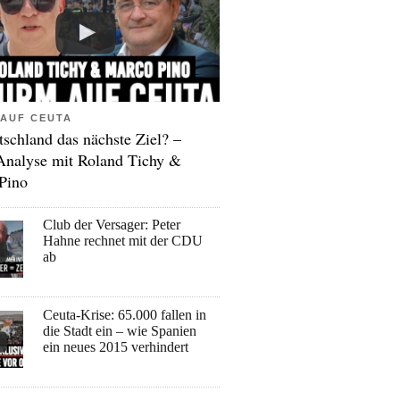
AUF CEUTA
tschland das nächste Ziel? –
Analyse mit Roland Tichy &
Pino
Club der Versager: Peter
Hahne rechnet mit der CDU
ab
Ceuta-Krise: 65.000 fallen in
die Stadt ein – wie Spanien
ein neues 2015 verhindert