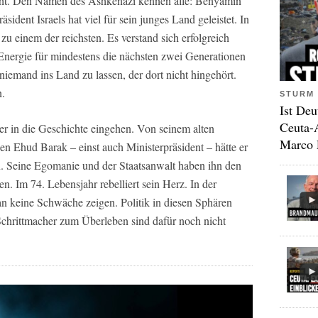
cht. Den Namen des Ashkenazi kennen alle: Benyamin
sident Israels hat viel für sein junges Land geleistet. In
zu einem der reichsten. Es verstand sich erfolgreich
Energie für mindestens die nächsten zwei Generationen
niemand ins Land zu lassen, der dort nicht hingehört.
.
STURM 
Ist Deu
Ceuta-
er in die Geschichte eingehen. Von seinem alten
Marco 
 Ehud Barak – einst auch Ministerpräsident – hätte er
en. Seine Egomanie und der Staatsanwalt haben ihn den
. Im 74. Lebensjahr rebelliert sein Herz. In der
an keine Schwäche zeigen. Politik in diesen Sphären
Schrittmacher zum Überleben sind dafür noch nicht