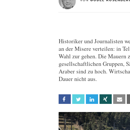
VON
GODEL ROSENBER
Historiker und Journalisten w
an der Misere verteilen: in Te
Wahl zur gehen. Die Mauern z
gesellschaftlichen Gruppen, S
Araber sind zu hoch. Wirtscha
Dauer nicht aus.
Facebook
Twitter
Linkedin
Xing
Em