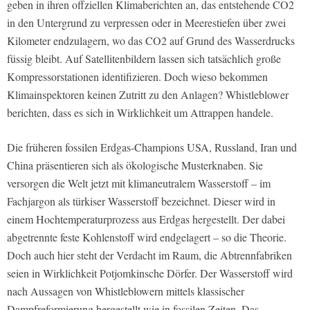
geben in ihren offziellen Klimaberichten an, das entstehende CO2
in den Untergrund zu verpressen oder in Meerestiefen über zwei
Kilometer endzulagern, wo das CO2 auf Grund des Wasserdrucks
füssig bleibt. Auf Satellitenbildern lassen sich tatsächlich große
Kompressorstationen identifizieren. Doch wieso bekommen
Klimainspektoren keinen Zutritt zu den Anlagen? Whistleblower
berichten, dass es sich in Wirklichkeit um Attrappen handele.
Die früheren fossilen Erdgas-Champions USA, Russland, Iran und
China präsentieren sich als ökologische Musterknaben. Sie
versorgen die Welt jetzt mit klimaneutralem Wasserstoff – im
Fachjargon als türkiser Wasserstoff bezeichnet. Dieser wird in
einem Hochtemperaturprozess aus Erdgas hergestellt. Der dabei
abgetrennte feste Kohlenstoff wird endgelagert – so die Theorie.
Doch auch hier steht der Verdacht im Raum, die Abtrennfabriken
seien in Wirklichkeit Potjomkinsche Dörfer. Der Wasserstoff wird
nach Aussagen von Whistleblowern mittels klassischer
Dampfreformierung hergestellt wie in fossilen Zeiten. Das