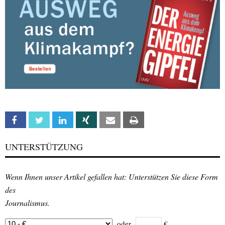
Facebook
Twitter
Linkedin
Xing
Email
Print
UNTERSTÜTZUNG
Wenn Ihnen unser Artikel gefallen hat: Unterstützen Sie diese Form
des
Journalismus.
oder
€