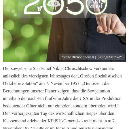
picture alliance / Zoonar | Ilja Enger-Tsizikov
Der sowjetische Staatschef Nikita Chruschtschow verkündete
anlässlich des vierzigsten Jahrestages der „Großen Sozialistischen
Oktoberrevolution“ am 7. November 1957: „Genossen, die
Berechnungen unserer Planer zeigen, dass die Sowjetunion
innerhalb der nächsten fünfzehn Jahre die USA in der Produktion
bedeutender Güter nicht nur einholen, sondern überholen wird.“
Den vorhergesagten Tag des wirtschaftlichen Sieges über den
Klassenfeind erlebte der KPdSU-Generalsekretär nicht. Am 7.
November 1972 weilte er im Jenseits und musste niemandem