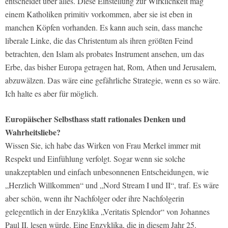
entscheidet über alles. Diese Einstellung zur Wirklichkeit mag
einem Katholiken primitiv vorkommen, aber sie ist eben in
manchen Köpfen vorhanden. Es kann auch sein, dass manche
liberale Linke, die das Christentum als ihren größten Feind
betrachten, den Islam als probates Instrument ansehen, um das
Erbe, das bisher Europa getragen hat, Rom, Athen und Jerusalem,
abzuwälzen. Das wäre eine gefährliche Strategie, wenn es so wäre.
Ich halte es aber für möglich.
Europäischer Selbsthass statt rationales Denken und
Wahrheitsliebe?
Wissen Sie, ich habe das Wirken von Frau Merkel immer mit
Respekt und Einfühlung verfolgt. Sogar wenn sie solche
unakzeptablen und einfach unbesonnenen Entscheidungen, wie
„Herzlich Willkommen“ und „Nord Stream I und II“, traf. Es wäre
aber schön, wenn ihr Nachfolger oder ihre Nachfolgerin
gelegentlich in der Enzyklika „Veritatis Splendor“ von Johannes
Paul II. lesen würde. Eine Enzyklika, die in diesem Jahr 25.