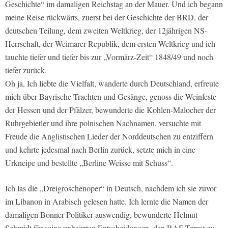
Geschichte“ im damaligen Reichstag an der Mauer. Und ich begann
meine Reise rückwärts, zuerst bei der Geschichte der BRD, der
deutschen Teilung, dem zweiten Weltkrieg, der 12jährigen NS-
Herrschaft, der Weimarer Republik, dem ersten Weltkrieg und ich
tauchte tiefer und tiefer bis zur „Vormärz-Zeit“ 1848/49 und noch
tiefer zurück.
Oh ja, Ich liebte die Vielfalt, wanderte durch Deutschland, erfreute
mich über Bayrische Trachten und Gesänge, genoss die Weinfeste
der Hessen und der Pfälzer, bewunderte die Kohlen-Malocher der
Ruhrgebietler und ihre polnischen Nachnamen, versuchte mit
Freude die Anglistischen Lieder der Norddeutschen zu entziffern
und kehrte jedesmal nach Berlin zurück, setzte mich in eine
Urkneipe und bestellte „Berline Weisse mit Schuss“.
Ich las die „Dreigroschenoper“ in Deutsch, nachdem ich sie zuvor
im Libanon in Arabisch gelesen hatte. Ich lernte die Namen der
damaligen Bonner Politiker auswendig, bewunderte Helmut
Schmidt für seine unbeirrten Entscheidungen, den RAF-Terror zu