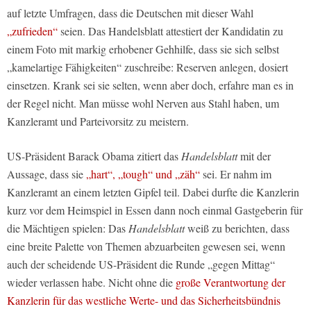
auf letzte Umfragen, dass die Deutschen mit dieser Wahl
„zufrieden“
seien. Das
Handelsblatt
attestiert der Kandidatin zu
einem Foto mit markig erhobener Gehhilfe, dass sie sich selbst
„kamelartige Fähigkeiten“ zuschreibe: Reserven anlegen, dosiert
einsetzen. Krank sei sie selten, wenn aber doch, erfahre man es in
der Regel nicht. Man müsse wohl Nerven aus Stahl haben, um
Kanzleramt und Parteivorsitz zu meistern.
US-Präsident Barack Obama zitiert das
Handelsblatt
mit der
Aussage, dass sie
„hart“, „tough“ und „zäh“
sei. Er nahm im
Kanzleramt an einem letzten Gipfel teil. Dabei durfte die Kanzlerin
kurz vor dem Heimspiel in Essen dann noch einmal Gastgeberin für
die Mächtigen spielen: Das
Handelsblatt
weiß zu berichten, dass
eine breite Palette von Themen abzuarbeiten gewesen sei, wenn
auch der scheidende US-Präsident die Runde „gegen Mittag“
wieder verlassen habe. Nicht ohne die
große Verantwortung der
Kanzlerin für das westliche Werte- und das Sicherheitsbündnis