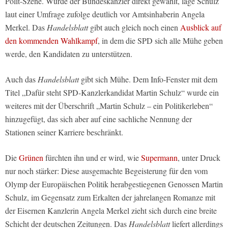
Polit-Szene. Würde der Bundeskanzler direkt gewählt, läge Schulz
laut einer Umfrage zufolge deutlich vor Amtsinhaberin Angela
Merkel. Das
Handelsblatt
gibt auch gleich noch einen
Ausblick auf
den kommenden Wahlkampf
, in dem die SPD sich alle Mühe geben
werde, den Kandidaten zu unterstützen.
Auch das
Handelsblatt
gibt sich Mühe. Dem Info-Fenster mit dem
Titel „Dafür steht SPD-Kanzlerkandidat Martin Schulz“ wurde ein
weiteres mit der Überschrift „Martin Schulz – ein Politikerleben“
hinzugefügt, das sich aber auf eine sachliche Nennung der
Stationen seiner Karriere beschränkt.
Die
Grünen
fürchten ihn und er wird, wie
Supermann
, unter Druck
nur noch stärker: Diese ausgemachte Begeisterung für den vom
Olymp der Europäischen Politik herabgestiegenen Genossen Martin
Schulz, im Gegensatz zum Erkalten der jahrelangen Romanze mit
der Eisernen Kanzlerin Angela Merkel zieht sich durch eine breite
Schicht der deutschen Zeitungen. Das
Handelsblatt
liefert allerdings