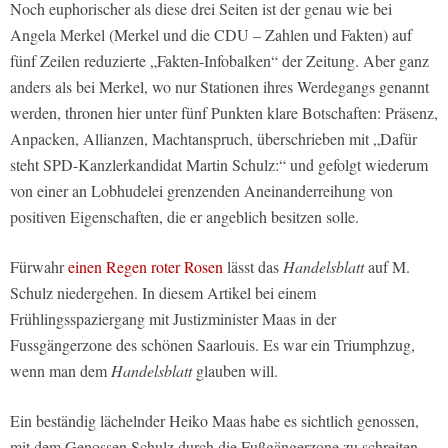
Noch euphorischer als diese drei Seiten ist der genau wie bei
Angela Merkel (Merkel und die CDU – Zahlen und Fakten) auf
fünf Zeilen reduzierte „Fakten-Infobalken“ der Zeitung. Aber ganz
anders als bei Merkel, wo nur Stationen ihres Werdegangs genannt
werden, thronen hier unter fünf Punkten klare Botschaften: Präsenz,
Anpacken, Allianzen, Machtanspruch, überschrieben mit „Dafür
steht SPD-Kanzlerkandidat Martin Schulz:“ und gefolgt wiederum
von einer an Lobhudelei grenzenden Aneinanderreihung von
positiven Eigenschaften, die er angeblich besitzen solle.
Fürwahr
einen Regen roter Rosen
lässt das
Handelsblatt
auf M.
Schulz niedergehen. In diesem Artikel bei einem
Frühlingsspaziergang mit Justizminister Maas in der
Fussgängerzone des schönen Saarlouis. Es war ein Triumphzug,
wenn man dem
Handelsblatt
glauben will.
Ein beständig lächelnder Heiko Maas habe es sichtlich genossen,
mit dem Genossen Schulz durch die Fußgängerzone zu schreiten.