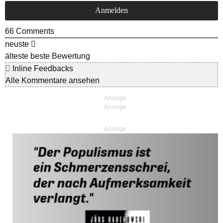
66
Comments
neuste
älteste
beste Bewertung
Inline Feedbacks
Alle Kommentare ansehen
Anzeige