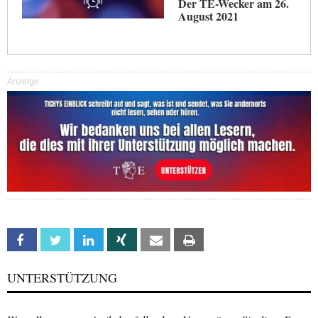
Der TE-Wecker am 26.
August 2021
Anzeige
Facebook
Twitter
Linkedin
Xing
Email
Print
UNTERSTÜTZUNG