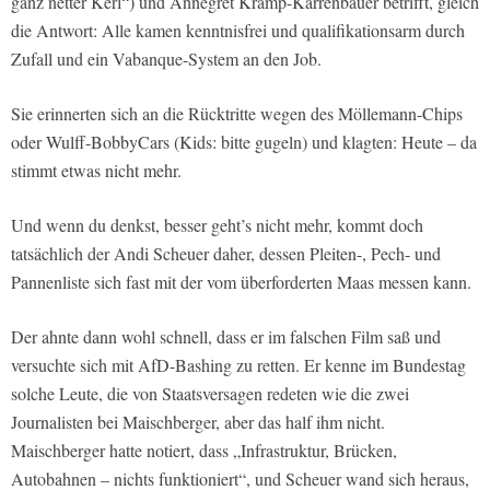
ganz netter Kerl“) und Annegret Kramp-Karrenbauer betrifft, gleich
die Antwort: Alle kamen kenntnisfrei und qualifikationsarm durch
Zufall und ein Vabanque-System an den Job.
Sie erinnerten sich an die Rücktritte wegen des Möllemann-Chips
oder Wulff-BobbyCars (Kids: bitte gugeln) und klagten: Heute – da
stimmt etwas nicht mehr.
Und wenn du denkst, besser geht’s nicht mehr, kommt doch
tatsächlich der Andi Scheuer daher, dessen Pleiten-, Pech- und
Pannenliste sich fast mit der vom überforderten Maas messen kann.
Der ahnte dann wohl schnell, dass er im falschen Film saß und
versuchte sich mit AfD-Bashing zu retten. Er kenne im Bundestag
solche Leute, die von Staatsversagen redeten wie die zwei
Journalisten bei Maischberger, aber das half ihm nicht.
Maischberger hatte notiert, dass „Infrastruktur, Brücken,
Autobahnen – nichts funktioniert“, und Scheuer wand sich heraus,