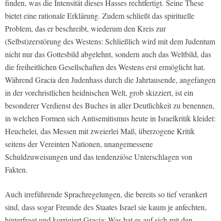
finden, was die Intensität dieses Hasses rechtfertigt. Seine These
bietet eine rationale Erklärung. Zudem schließt das spirituelle
Problem, das er beschreibt, wiederum den Kreis zur
(Selbst)zerstörung des Westens: Schließlich wird mit dem Judentum
nicht nur das Gottesbild abgelehnt, sondern auch das Weltbild, das
die freiheitlichen Gesellschaften des Westens erst ermöglicht hat.
Während Gracia den Judenhass durch die Jahrtausende, angefangen
in der vorchristlichen heidnischen Welt, grob skizziert, ist ein
besonderer Verdienst des Buches in aller Deutlichkeit zu benennen,
in welchen Formen sich Antisemitismus heute in Israelkritik kleidet:
Heuchelei, das Messen mit zweierlei Maß, überzogene Kritik
seitens der Vereinten Nationen, unangemessene
Schuldzuweisungen und das tendenziöse Unterschlagen von
Fakten.
Auch irreführende Sprachregelungen, die bereits so tief verankert
sind, dass sogar Freunde des Staates Israel sie kaum je anfechten,
hinterfragt und korrigiert Gracia: Was hat es auf sich mit den