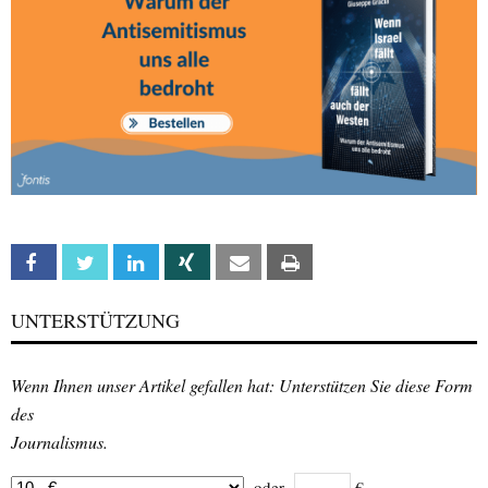
Facebook
Twitter
Linkedin
Xing
Email
Print
UNTERSTÜTZUNG
Wenn Ihnen unser Artikel gefallen hat: Unterstützen Sie diese Form
des
Journalismus.
oder
€