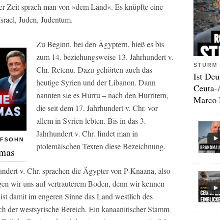
er Zeit sprach man von »dem Land«. Es knüpfte eine
srael, Juden, Judentum.
Zu Beginn, bei den Ägyptern, hieß es bis
zum 14. beziehungsweise 13. Jahrhundert v.
STURM 
Chr. Retenu. Dazu gehörten auch das
Ist Deu
heutige Syrien und der Libanon. Dann
Ceuta-
nannten sie es Hurru – nach den Hurritern,
Marco 
die seit dem 17. Jahrhundert v. Chr. vor
allem in Syrien lebten. Bis in das 3.
Jahrhundert v. Chr. findet man in
FFSOHN
ptolemäischen Texten diese Bezeichnung.
amas
undert v. Chr. sprachen die Ägypter von P-Knaana, also
n wir uns auf vertrauterem Boden, denn wir kennen
 ist damit im engeren Sinne das Land westlich des
ch der westsyrische Bereich. Ein kanaanitischer Stamm