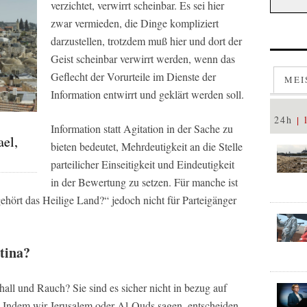
verzichtet, verwirrt scheinbar. Es sei hier
zwar vermieden, die Dinge kompliziert
darzustellen, trotzdem muß hier und dort der
Geist scheinbar verwirrt werden, wenn das
Geflecht der Vorurteile im Dienste der
MEI
Information entwirrt und geklärt werden soll.
24h
Information statt Agitation in der Sache zu
ael,
bieten bedeutet, Mehrdeutigkeit an die Stelle
parteilicher Einseitigkeit und Eindeutigkeit
in der Bewertung zu setzen. Für manche ist
ehört das Heilige Land?“ jedoch nicht für Parteigänger
stina?
ll und Rauch? Sie sind es sicher nicht in bezug auf
. Indem wir Jerusalem oder Al-Quds sagen, entscheiden