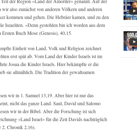
 Teil der Region »Land der Amoriter« genannt. Auf der
 wir also zunächst von anderen Völkern und anderen
lker kommen und gehen. Die Hebräer kamen, und zu den
ie Israeliten. »Denn gestohlen bin ich worden aus dem
m Ersten Buch Mose (Genesis), 40,15.
pfte Einheit von Land, Volk und Religion zeichnet
iten erst spät ab. Vom Land der Kinder Israels ist im
rte Josua die Kinder Israels. Hier bekämpfte er die
ieb sie allmählich. Die Tradition der gewaltsamen
sen wir in 1. Samuel 13,19. Aber hier ist nur das
meint, nicht das ganze Land. Saul, David und Salomo
lesen wir in der Bibel. Aber die Forschung ist sich
eichnung »Land Israel« für die Zeit Davids nachträglich
 2. Chronik 2,16).