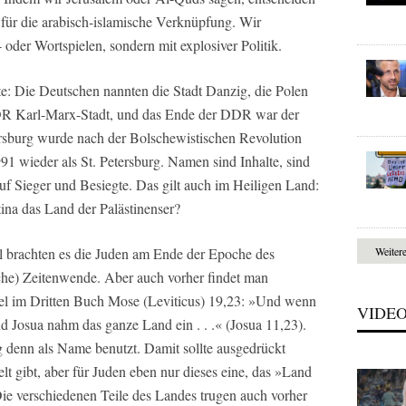
r für die arabisch-islamische Verknüpfung. Wir
 oder Wortspielen, sondern mit explosiver Politik.
e: Die Deutschen nannten die Stadt Danzig, die Polen
R Karl-Marx-Stadt, und das Ende der DDR war der
rsburg wurde nach der Bolschewistischen Revolution
1 wieder als St. Petersburg. Namen sind Inhalte, sind
uf Sieger und Besiegte. Das gilt auch im Heiligen Land:
stina das Land der Palästinenser?
 brachten es die Juden am Ende der Epoche des
Weiter
iche) Zeitenwende. Aber auch vorher findet man
el im Dritten Buch Mose (Leviticus) 19,23: »Und wenn
VIDE
d Josua nahm das ganze Land ein . . .« (Josua 11,23).
 denn als Name benutzt. Damit sollte ausgedrückt
lt gibt, aber für Juden eben nur dieses eine, das »Land
 Die verschiedenen Teile des Landes trugen auch vorher