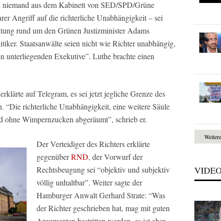
och niemand aus dem Kabinett von SED/SPD/Grüne
er Angriff auf die richterliche Unabhängigkeit – sei
leitung rund um den Grünen Justizminister Adams
tiker. Staatsanwälte seien nicht wie Richter unabhängig,
en unterliegenden Exekutive”. Luthe brachte einen
lärte auf Telegram, es sei jetzt jegliche Grenze des
 “Die richterliche Unabhängigkeit, eine weitere Säule
rd ohne Wimpernzucken abgeräumt”, schrieb er.
Weiter
Der Verteidiger des Richters erklärte
gegenüber
RND
, der Vorwurf der
Rechtsbeugung sei “objektiv und subjektiv
VIDE
völlig unhaltbar”. Weiter sagte der
Hamburger Anwalt Gerhard Strate: “Was
der Richter geschrieben hat, mag mit guten
Argumenten bestritten werden, es ist aber