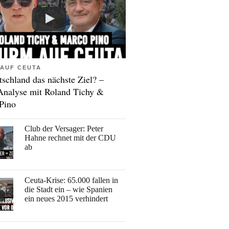
AUF CEUTA
tschland das nächste Ziel? –
Analyse mit Roland Tichy &
Pino
Club der Versager: Peter
Hahne rechnet mit der CDU
ab
Ceuta-Krise: 65.000 fallen in
die Stadt ein – wie Spanien
ein neues 2015 verhindert