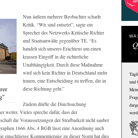
Nun äußern mehrere Beobachter scharfe
Kritik. “Wir sind entsetzt”, sagte ein
Sprecher des Netzwerks Kritische Richter
WA
und Staatsanwälte gegenüber
TE.
“Es
Q
handelt sich unseres Erachtens um einen
krassen Eingriff in die richterliche
Unabhängigkeit. Durch diese Maßnahme
wird sich kein Richter in Deutschland mehr
Tägl
trauen, eine Entscheidung zu treffen, die in
und 
rer
diese Richtung geht.”
Mein
g"
Frage
Zudem dürfte die Durchsuchung
darg
er weiter. Vieles spreche dafür, dass der
werd
tschaft die Voraussetzungen der Strafbarkeit nicht sauber
ragraphen 1666 Abs. 4 BGB lässt eine Anordnung auch
Die einschlägige Kommentierung zu dieser Norm hat dies