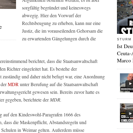
sorgfältig begründet und keineswegs
abwegig. Hier den Vorwurf der
Rechtsbeugung zu erheben, kann nur eine
e
Justiz, die im vorauseilenden Gehorsam die
zu erwartenden Gängelungen durch die
STURM 
Ist Deu
Ceuta-
Marco 
einstimmend berichtet, dass die Staatsanwaltschaft
en Richter eingeleitet hat. Es bestehe der
ht zuständig und daher nicht befugt war, eine Anordnung
e der
MDR
unter Berufung auf die Staatsanwaltschaft
erwaltungsgericht gewesen sein. Bereits zuvor hatte es
er gegeben, berichtete der
MDR.
ug auf den Kindeswohl-Paragrafen 1666 des
, dass die Maskenpflicht, Abstandsregeln und
ei Schulen in Weimar gelten. Außerdem müsse