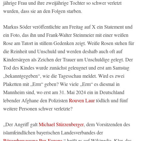
jährige Frau und ihre zweijährige Tochter so schwer verletzt
wurden, dass sie an den Folgen starben.
Markus Söder veröffentlichte am Freitag auf X ein Statement und
ein Foto, das ihn und Frank-Walter Steinmeier mit einer weißen
Rose am Tatort in stillem Gedenken zeigt. Weiße Rosen stehen für
die Reinheit und Unschuld und werden deshalb auch oft auf
Kindersärgen als Zeichen der Trauer um Unschuldige gelegt. Der
Tod des Kindes wurde zunächst geleugnet und erst am Samstag
„bekanntgegeben“, wie die Tagesschau meldet. Wird es zwei
Plaketten mit „Erm“ geben? Wie viele „Erm“ es diesmal in
Mannheim sind, wo erst am 31. Mai 2024 ein in Deutschland
lebender Afghane den Polizisten
Rouven Laur
tödlich und fünf
weitere Personen schwer verletzte?
„Der Angriff galt
Michael Stürzenberger
, dem Vorsitzenden des
islamfeindlichen bayerischen Landesverbandes der
Bürgerbewegung Pax Europa
,“ heißt es auf Wikipedia. Klar, das