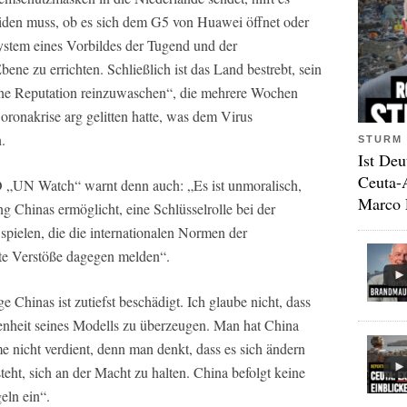
eiden muss, ob es sich dem G5 von Huawei öffnet oder
ystem eines Vorbildes der Tugend und der
bene zu errichten. Schließlich ist das Land bestrebt, sein
ine Reputation reinzuwaschen“, die mehrere Wochen
Coronakrise arg gelitten hatte, was dem Virus
.
STURM 
Ist Deu
Ceuta-
O „UN Watch“ warnt denn auch: „Es ist unmoralisch,
Marco 
 Chinas ermöglicht, eine Schlüsselrolle bei der
pielen, die die internationalen Normen der
te Verstöße dagegen melden“.
 Chinas ist zutiefst beschädigt. Ich glaube nicht, dass
enheit seines Modells zu überzeugen. Man hat China
 nicht verdient, denn man denkt, dass es sich ändern
teht, sich an der Macht zu halten. China befolgt keine
geln ein“.