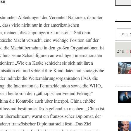
 zu
bestimmten Abteilungen der Vereinten Nationen, darunter
dass viele nicht nur in der amerikanischen
a, meinen, dies anprangern zu müssen“. Seit dem
MEI
sische Macht versucht, eine wichtige Position auf der
nd die Machtübernahme in den großen Organisationen ist
24h
China seine Schachfiguren an wichtigen internationalen
oniert: „Wie ein Krake schleicht sie sich mit ihren
anisation ein und schiebt ihre Kandidaten auf strategische
oder indirekt die Welternährungsorganisation FAO, die
lung, die Internationale Fernmeldeunion sowie die WHO,
nesin heute von dem „äthiopischen Freund Pekings“
hina die Kontrolle auch über Interpol. China erhöhe
nfluss auf bestimmte Texte geltend zu machen. „China ist
u übernehmen“, warnt ein französischer Diplomat, der
derer französischer Diplomat stellt fest: „Das Ziel