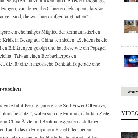
 ein Neusprech aufzudrücken und die Texte rückgängig
teidigen, von denen die Chinesen behaupten, dass sie
ngen sind, die wir ihnen aufgedrängt hätten“.
garo ein ehemaliges Mitglied der kommunistischen
he Kritik in Bezug auf China vermieden. „Seitdem ist die
chen Erklärungen gefolgt und hat diese wie ein Papagei
gelehnt, Taiwan einen Beobachterposten
t, die für eine französische Denkfabrik gerade eine
inwaschen
Weiter
emie führt Peking „eine große Soft Power-Offensive,
VIDE
iplomatie stützt“, wobei sich die Führung natürlich Ziele
 Wenn China Ärzte und Beatmungsgeräte nach Italien
en Land, das in Europa sein Projekt der ‚neuen
emschutzmasken in die Niederlande sendet, hilft es