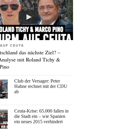
AUF CEUTA
tschland das nächste Ziel? –
Analyse mit Roland Tichy &
Pino
Club der Versager: Peter
Hahne rechnet mit der CDU
ab
Ceuta-Krise: 65.000 fallen in
die Stadt ein – wie Spanien
ein neues 2015 verhindert