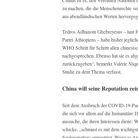
Chinas ist es, den Vereinten Nationen
zu machen, die die Menschenrechte ver
aus abendländischen Werten hervorgega
Tedros Adhanom Ghebreyesus – laut Fi
Partei Äthiopiens – habe bisher jeglic
WHO Schritt für Schritt allen chinesis
nachgesprochen. Ebenso hat sie es ab
zurückzugeben“, bemerkt Valérie Nique
Studie zu dem Thema verfasst.
China will seine Reputation re
Seit dem Ausbruch der COVID-19-Pand
die sich vor allem auf die humanitäre D
aussuche, die ihren Interessen diene:
schicke, „schmust es mit dem wichtigst
Seidenstraßen‘ unterstützt. Wenn es At