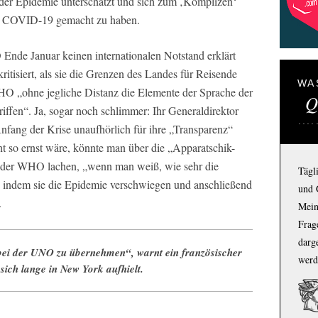
er Epidemie unterschätzt und sich zum ‚Komplizen‘
on COVID-19 gemacht zu haben.
nde Januar keinen internationalen Notstand erklärt
itisiert, als sie die Grenzen des Landes für Reisende
WA
HO „ohne jegliche Distanz die Elemente der Sprache der
Q
ffen“. Ja, sogar noch schlimmer: Ihr Generaldirektor
nfang der Krise unaufhörlich für ihre „Transparenz“
 so ernst wäre, könnte man über die „Apparatschik-
s der WHO lachen, „wenn man weiß, wie sehr die
Tägl
 indem sie die Epidemie verschwiegen und anschließend
und 
.
Mein
Frage
darg
 bei der UNO zu übernehmen“, warnt ein französischer
werd
sich lange in New York aufhielt.