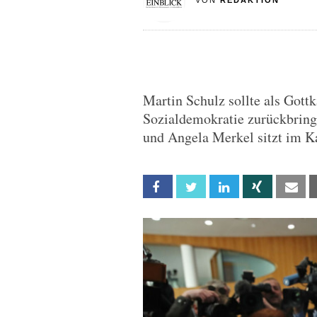
VON
REDAKTION
Martin Schulz sollte als Gott
Sozialdemokratie zurückbringe
und Angela Merkel sitzt im K
Facebook
Twitter
Linkedin
Xing
Em