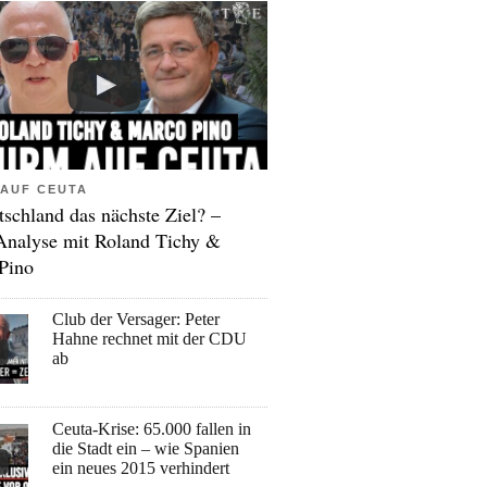
AUF CEUTA
tschland das nächste Ziel? –
Analyse mit Roland Tichy &
Pino
Club der Versager: Peter
Hahne rechnet mit der CDU
ab
Ceuta-Krise: 65.000 fallen in
die Stadt ein – wie Spanien
ein neues 2015 verhindert