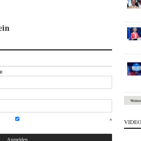
ein
se
Weiter
VIDE