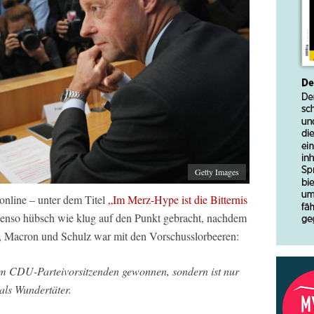
Getty Images
nline – unter dem Titel
„Im Merz-Hype ist die Bitternis
enso hübsch wie klug auf den Punkt gebracht, nachdem
a, Macron und Schulz war mit den Vorschusslorbeeren:
um CDU-Parteivorsitzenden gewonnen, sondern ist nur
 als Wundertäter.