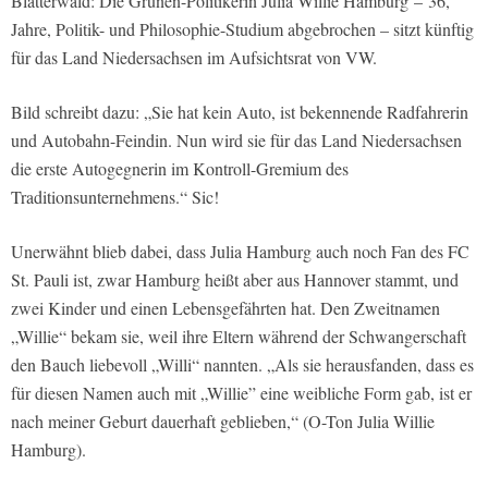
Blätterwald: Die Grünen-Politikerin Julia Willie Hamburg
–
36,
Jahre, Politik- und Philosophie-Studium abgebrochen – sitzt künftig
für das Land Niedersachsen im Aufsichtsrat von VW.
Bild schreibt dazu: „Sie hat kein Auto, ist bekennende Radfahrerin
und Autobahn-Feindin. Nun wird sie für das Land Niedersachsen
die erste Autogegnerin im Kontroll-Gremium des
Traditionsunternehmens.“ Sic!
Unerwähnt blieb dabei, dass Julia Hamburg auch noch Fan des FC
St. Pauli ist, zwar Hamburg heißt aber aus Hannover stammt, und
zwei Kinder und einen Lebensgefährten hat. Den Zweitnamen
„Willie“ bekam sie, weil ihre Eltern während der Schwangerschaft
den Bauch liebevoll „Willi“ nannten. „Als sie herausfanden, dass es
für diesen Namen auch mit „Willie” eine weibliche Form gab, ist er
nach meiner Geburt dauerhaft geblieben,“ (O-Ton Julia Willie
Hamburg).