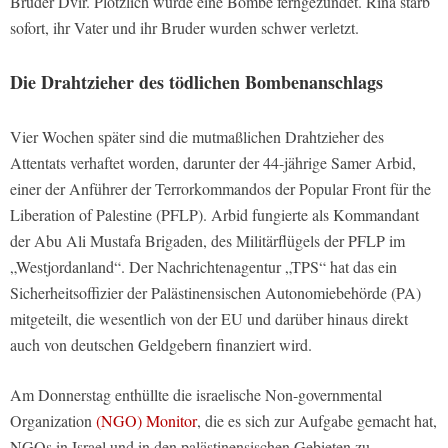
Bruder Dvir. Plötzlich wurde eine Bombe ferngezündet. Rina starb
sofort, ihr Vater und ihr Bruder wurden schwer verletzt.
Die Drahtzieher des tödlichen Bombenanschlags
Vier Wochen später sind die mutmaßlichen Drahtzieher des
Attentats verhaftet worden, darunter der 44-jährige Samer Arbid,
einer der Anführer der Terrorkommandos der Popular Front für the
Liberation of Palestine (PFLP). Arbid fungierte als Kommandant
der Abu Ali Mustafa Brigaden, des Militärflügels der PFLP im
„Westjordanland“. Der Nachrichtenagentur „TPS“ hat das ein
Sicherheitsoffizier der Palästinensischen Autonomiebehörde (PA)
mitgeteilt, die wesentlich von der EU und darüber hinaus direkt
auch von deutschen Geldgebern finanziert wird.
Am Donnerstag enthüllte die israelische Non-governmental
Organization
(NGO) Monitor
, die es sich zur Aufgabe gemacht hat,
NGOs in Israel und in den palästinensischen Gebieten zu