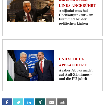
INKS ANGERÜHRT
Antijudaismus hat
Hochkonjunktur – im
Islam und bei der
politischen Linken
UND SCHULZ
APPLAUDIERT
Araber Abbas macht
auf Anti-Zionismus –
und die EU jubelt
Facebook
Twitter
Linkedin
Xing
Email
Print