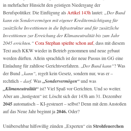
in mehrfacher Hinsicht den geistigen Niedergang der
Berufspolitiker. Die Einfügung als
Artikel 143h
lautet:
„Der Bund
kann ein Sondervermögen mit eigener Kreditermächtigung für
zusätzliche Investitionen in die Infrastruktur und für zusätzliche
Investitionen zur Erreichung der Klimaneutralität bis zum Jahr
2045 errichten.“
Cora Stephan spießte schon auf
, dass mit diesem
Text auch KKW wieder in Betrieb genommen und neue gebaut
werden dürften. Allein sprachlich ist der neue Passus im GG eine
Einladung für zahllose Gerichtsverfahren. „
Der Bund kann“
? Was
der Bund
„kann“,
regelt kein Gesetz, sondern nur, was er –
„
rechtlich –
darf.
Was
Sondervermögen“
und was
„Klimaneutralität“
ist? Viel Spaß vor Gerichten. Und so weiter.
Aber am „lustigsten“ ist: Löscht sich der 143h am 31. Dezember
2045
automatisch – KI-gesteuert – selbst? Denn mit dem Anstoßen
2046.
auf das Neue Jahr beginnt ja
Oder?
Strohfeuerchen
Unübersehbar hilfswillig zünden „Experten“ ein