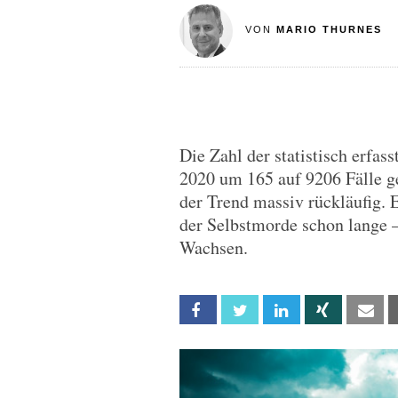
VON
MARIO THURNES
Die Zahl der statistisch erfas
2020 um 165 auf 9206 Fälle g
der Trend massiv rückläufig. 
der Selbstmorde schon lange –
Wachsen.
Facebook
Twitter
Linkedin
Xing
Em