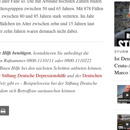
l aller Fälle so. Die mit Abstand höchsten Zahlen finden
Altersgruppen zwischen 50 und 65 Jahren. Mit 878 Fällen
 zwischen 80 und 85 Jahren stark vertreten. Im Jahr
ädchen im Alter zwischen zehn und 15 Jahren laut
ter zehn Jahren waren demnach nicht dabei.
e Hilfe benötigen
, kontaktieren Sie unbedingt die
STURM 
Ist Deu
eien Rufnummer 0800-1110111 oder 0800-1110222
Ceuta-
Ihnen Hilfe bei den nächsten Schritten anbieten können.
Marco 
r
Stiftung Deutsche Depressionshilfe
und der
Deutschen
Netz gibt es – Beispielsweise bei der Stiftung Deutsche
 dem sich Betroffene austauschen können.
ail
Print