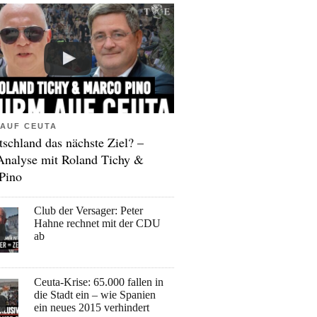
AUF CEUTA
tschland das nächste Ziel? –
Analyse mit Roland Tichy &
Pino
Club der Versager: Peter
Hahne rechnet mit der CDU
ab
Ceuta-Krise: 65.000 fallen in
die Stadt ein – wie Spanien
ein neues 2015 verhindert