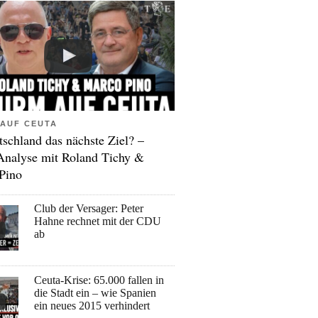
AUF CEUTA
tschland das nächste Ziel? –
Analyse mit Roland Tichy &
Pino
Club der Versager: Peter
Hahne rechnet mit der CDU
ab
Ceuta-Krise: 65.000 fallen in
die Stadt ein – wie Spanien
ein neues 2015 verhindert