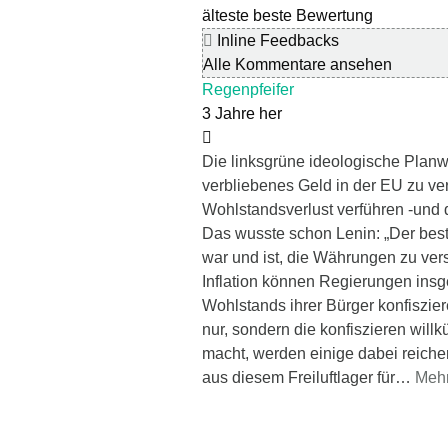
älteste
beste Bewertung
Inline Feedbacks
Alle Kommentare ansehen
Regenpfeifer
3 Jahre her
Die linksgrüne ideologische Planw
verbliebenes Geld in der EU zu v
Wohlstandsverlust verführen -und d
Das wusste schon Lenin: „Der best
war und ist, die Währungen zu ver
Inflation können Regierungen insg
Wohlstands ihrer Bürger konfisziere
nur, sondern die konfiszieren will
macht, werden einige dabei reicher.“
aus diesem Freiluftlager für
…
Meh