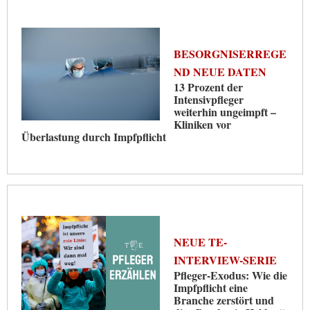
BESORGNISERREGE
ND NEUE DATEN
13 Prozent der
Intensivpfleger
weiterhin ungeimpft –
Kliniken vor
Überlastung durch Impfpflicht
NEUE TE-
INTERVIEW-SERIE
Pfleger-Exodus: Wie die
Impfpflicht eine
Branche zerstört und