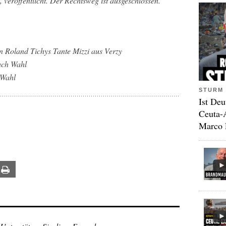
 veröffentlicht. Der Rechtsweg ist ausgeschlossen.
 Roland Tichys Tante Mizzi aus Verzy
ach Wahl
 Wahl
STURM 
Ist Deu
Ceuta-
Marco 
ail
Print