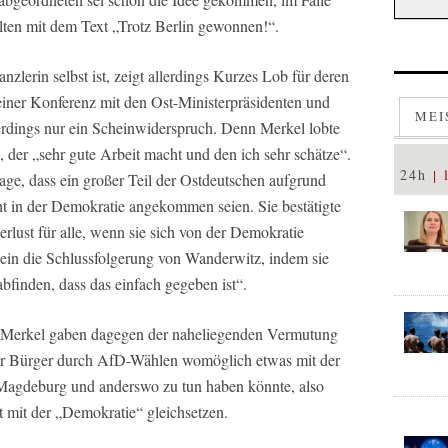
lten mit dem Text „Trotz Berlin gewonnen!“.
lerin selbst ist, zeigt allerdings Kurzes Lob für deren
ner Konferenz mit den Ost-Ministerpräsidenten und
MEI
rdings nur ein Scheinwiderspruch. Denn Merkel lobte
der „sehr gute Arbeit macht und den ich sehr schätze“.
24h
age, dass ein großer Teil der Ostdeutschen aufgrund
icht in der Demokratie angekommen seien. Sie bestätigte
Verlust für alle, wenn sie sich von der Demokratie
lein die Schlussfolgerung von Wanderwitz, indem sie
abfinden, dass das einfach gegeben ist“.
 Merkel gaben dagegen der naheliegenden Vermutung
r Bürger durch AfD-Wählen womöglich etwas mit der
 Magdeburg und anderswo zu tun haben könnte, also
it mit der „Demokratie“ gleichsetzen.