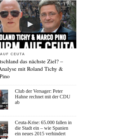
AUF CEUTA
tschland das nächste Ziel? –
Analyse mit Roland Tichy &
Pino
Club der Versager: Peter
Hahne rechnet mit der CDU
ab
Ceuta-Krise: 65.000 fallen in
die Stadt ein – wie Spanien
ein neues 2015 verhindert