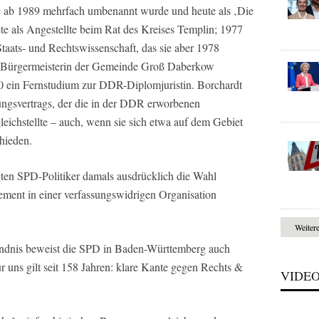
ie ab 1989 mehrfach umbenannt wurde und heute als ‚Die
te als Angestellte beim Rat des Kreises Templin; 1977
aats- und Rechtswissenschaft, das sie aber 1978
ls Bürgermeisterin der Gemeinde Groß Daberkow
990 ein Fernstudium zur DDR-Diplomjuristin. Borchardt
gungsvertrags, der die in der DDR erworbenen
eichstellte – auch, wenn sie sich etwa auf dem Gebiet
hieden.
en SPD-Politiker damals ausdrücklich die Wahl
ement in einer verfassungswidrigen Organisation
Weiter
ändnis beweist die SPD in Baden-Württemberg auch
r uns gilt seit 158 Jahren: klare Kante gegen Rechts &
VIDE