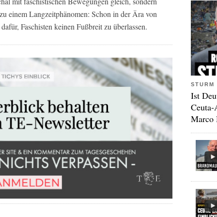
schal mit faschistischen Bewegungen gleich, sondern
h zu einem Langzeitphänomen: Schon in der Ära von
 dafür, Faschisten keinen Fußbreit zu überlassen.
STURM 
Ist Deu
Ceuta-
Marco 