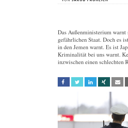
VON
JAKOB FRÖHLICH
Das Außenministerium warnt 
gefährlichen Staat. Doch es i
in den Jemen warnt. Es ist Jap
Kriminalität bei uns warnt. Ke
inzwischen einen schlechten R
Facebook
Twitter
Linkedin
Xing
Em