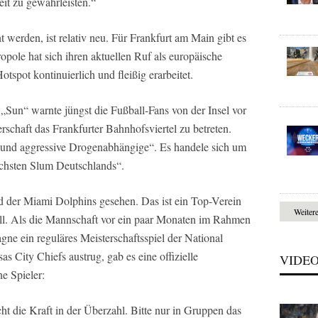
it zu gewährleisten.“
werden, ist relativ neu. Für Frankfurt am Main gibt es
opole hat sich ihren aktuellen Ruf als europäische
tspot kontinuierlich und fleißig erarbeitet.
Sun“ warnte jüngst die Fußball-Fans von der Insel vor
schaft das Frankfurter Bahnhofsviertel zu betreten.
ße und aggressive Drogenabhängige“. Es handele sich um
ichsten Slum Deutschlands“.
d der Miami Dolphins gesehen. Das ist ein Top-Verein
Weiter
l. Als die Mannschaft vor ein paar Monaten im Rahmen
ne ein reguläres Meisterschaftsspiel der National
 City Chiefs austrug, gab es eine offizielle
VIDE
e Spieler:
cht die Kraft in der Überzahl. Bitte nur in Gruppen das