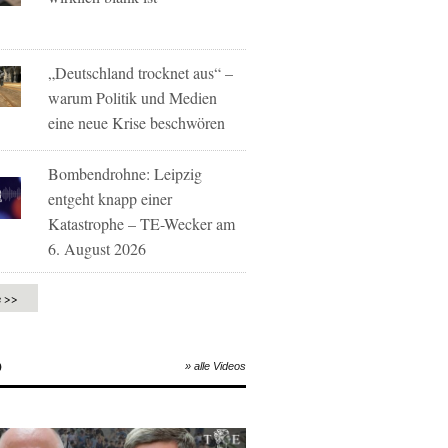
„Deutschland trocknet aus“ –
warum Politik und Medien
eine neue Krise beschwören
Bombendrohne: Leipzig
entgeht knapp einer
Katastrophe – TE-Wecker am
6. August 2026
e >>
O
» alle Videos