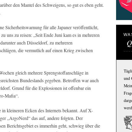
rüber den Mantel des Schweigens, so gut es eben geht.
.
e Sicherheitswarnung für alle Japaner veröffentlicht,
zu uns zu reisen: „Seit Ende Juni kam es in mehreren
WA
Q
darunter auch Düsseldorf, zu mehreren
hlägen, die vermutlich auf einen Krieg zwischen
Tägl
 Wochen gleich mehrere Sprengstoffanschläge in
und 
gsreichsten Bundeslands gegeben. Betroffen war auch
Mein
ldorf. Grund für die Explosionen ist offenbar ein
Frage
ro-Mafia“.
darg
werd
in kleineren Ecken des Internets bekannt. Auf X-
gger „ArgoNerd“ das auf, andere folgten. Der
 Berichtsgebiet es immerhin geht, schwieg über die