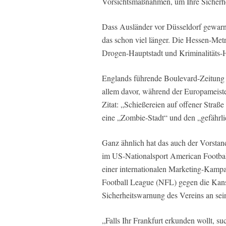
Vorsichtsmaßnahmen, um Ihre Sicherhe
Dass Ausländer vor Düsseldorf gewarnt 
das schon viel länger. Die Hessen-Metr
Drogen-Hauptstadt und Kriminalitäts-Ho
Englands führende Boulevard-Zeitung „
allem davor, während der Europameister
Zitat: „Schießereien auf offener Stra
eine „Zombie-Stadt“ und den „gefährl
Ganz ähnlich hat das auch der Vorstan
im US-Nationalsport American Footbal
einer internationalen Marketing-Kampag
Football League (NFL) gegen die Kansas
Sicherheitswarnung des Vereins an sein
„Falls Ihr Frankfurt erkunden wollt, su