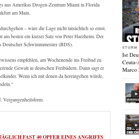
ungs aus Amerikas Drogen-Zentrum Miami in Florida
nkfurt am Main.
durchgehen – wäre die Lage nicht tatsächlich so ernst.
eicht am besten ein kurzer Satz von Peter Harzheim. Der
ds Deutscher Schwimmmeister (BDS).
STURM 
Ist Deu
ewissens empfehlen, am Wochenende ins Freibad zu
Ceuta-
dierende Gewalt in deutschen Freibädern. Dann sagt er
Marco 
nkelkinder. Wenn ich mit denen da hereingehen würde,
ndeln.“
d. Vergangenheitsform.
TÄGLICH FAST 40 OPFER EINES ANGRIFFS