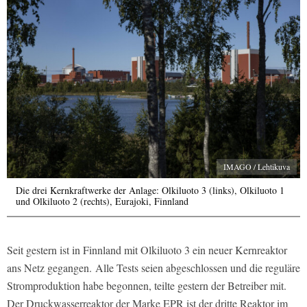
IMAGO / Lehtikuva
Die drei Kernkraftwerke der Anlage: Olkiluoto 3 (links), Olkiluoto 1
und Olkiluoto 2 (rechts), Eurajoki, Finnland
Seit gestern ist in Finnland mit Olkiluoto 3 ein neuer Kernreaktor
ans Netz gegangen. Alle Tests seien abgeschlossen und die reguläre
Stromproduktion habe begonnen, teilte gestern der Betreiber mit.
Der Druckwasserreaktor der Marke EPR ist der dritte Reaktor im