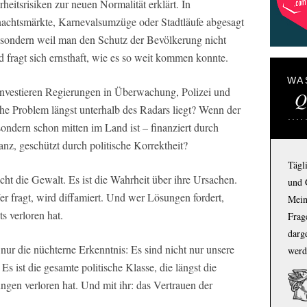
heitsrisiken zur neuen Normalität erklärt. In
achtsmärkte, Karnevalsumzüge oder Stadtläufe abgesagt
sondern weil man den Schutz der Bevölkerung nicht
fragt sich ernsthaft, wie es so weit kommen konnte.
WA
 investieren Regierungen in Überwachung, Polizei und
Q
he Problem längst unterhalb des Radars liegt? Wenn der
sondern schon mitten im Land ist – finanziert durch
anz, geschützt durch politische Korrektheit?
Tägl
icht die Gewalt. Es ist die Wahrheit über ihre Ursachen.
und 
er fragt, wird diffamiert. Und wer Lösungen fordert,
Mein
ts verloren hat.
Frage
darg
 nur die nüchterne Erkenntnis: Es sind nicht nur unsere
werd
 Es ist die gesamte politische Klasse, die längst die
ngen verloren hat. Und mit ihr: das Vertrauen der