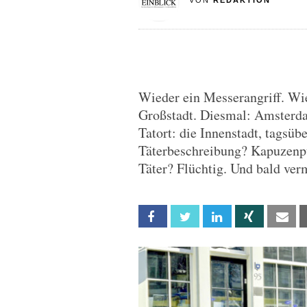
VON
REDAKTION
Wieder ein Messerangriff. Wie
Großstadt. Diesmal: Amsterda
Tatort: die Innenstadt, tagsüber
Täterbeschreibung? Kapuzenpul
Täter? Flüchtig. Und bald verm
Facebook
Twitter
Linkedin
Xing
Em