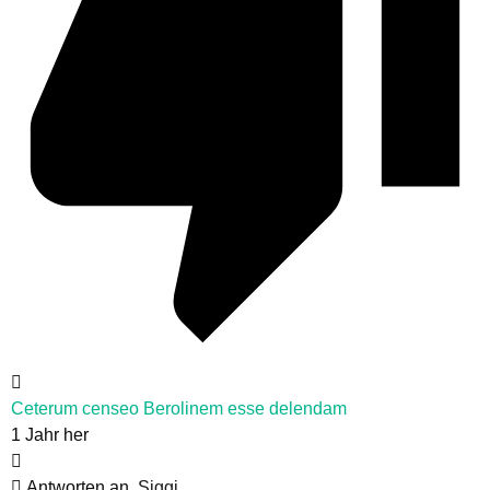
Ceterum censeo Berolinem esse delendam
1 Jahr her
Antworten an
Siggi