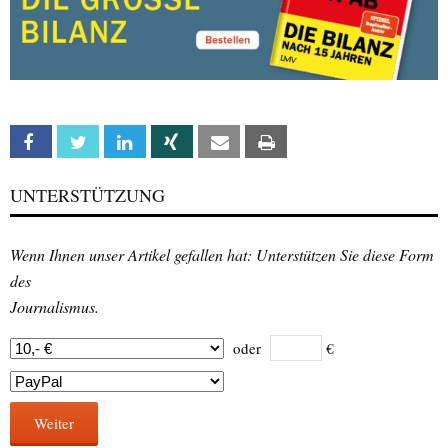
Facebook
Twitter
Linkedin
Xing
Email
Print
UNTERSTÜTZUNG
Wenn Ihnen unser Artikel gefallen hat: Unterstützen Sie diese Form
des
Journalismus.
oder
€
Weiter