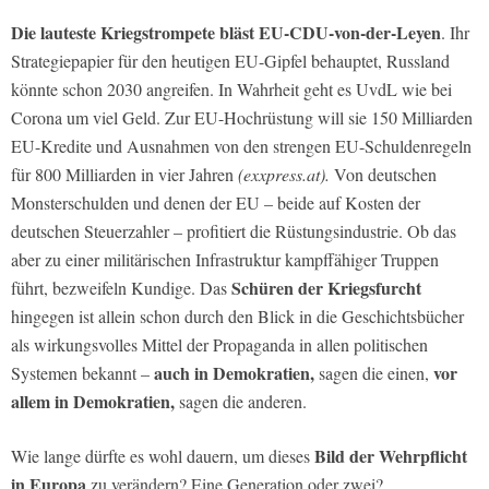
Die lauteste Kriegstrompete bläst EU-CDU-von-der-Leyen
. Ihr
Strategiepapier für den heutigen EU-Gipfel behauptet, Russland
könnte schon 2030 angreifen. In Wahrheit geht es UvdL wie bei
Corona um viel Geld. Zur EU-Hochrüstung will sie 150 Milliarden
EU-Kredite und Ausnahmen von den strengen EU-Schuldenregeln
für 800 Milliarden in vier Jahren
(exxpress.at).
Von deutschen
Monsterschulden und denen der EU – beide auf Kosten der
deutschen Steuerzahler – profitiert die Rüstungsindustrie. Ob das
aber zu einer militärischen Infrastruktur kampffähiger Truppen
Schüren der Kriegsfurcht
führt, bezweifeln Kundige. Das
hingegen ist allein schon durch den Blick in die Geschichtsbücher
als wirkungsvolles Mittel der Propaganda in allen politischen
auch in Demokratien,
vor
Systemen bekannt –
sagen die einen,
allem in Demokratien,
sagen die anderen.
Bild der Wehrpflicht
Wie lange dürfte es wohl dauern, um dieses
in Europa
zu verändern? Eine Generation oder zwei?