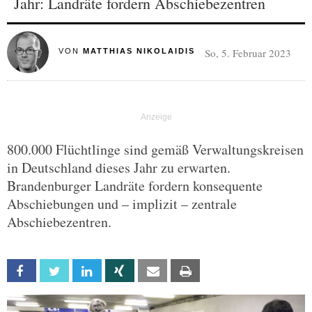
Jahr: Landräte fordern Abschiebezentren
So, 5. Februar 2023
VON
MATTHIAS NIKOLAIDIS
800.000 Flüchtlinge sind gemäß Verwaltungskreisen
in Deutschland dieses Jahr zu erwarten.
Brandenburger Landräte fordern konsequente
Abschiebungen und – implizit – zentrale
Abschiebezentren.
Facebook
Twitter
Linkedin
Xing
Email
Print