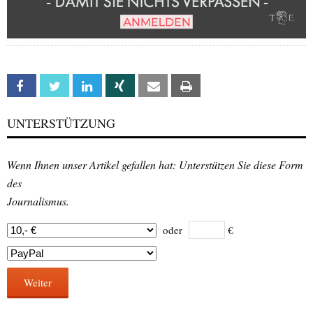
Facebook
Twitter
Linkedin
Xing
Email
Print
UNTERSTÜTZUNG
Wenn Ihnen unser Artikel gefallen hat: Unterstützen Sie diese Form
des
Journalismus.
oder
€
Weiter