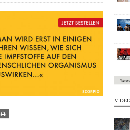
Weiter
VIDE
ail
Print