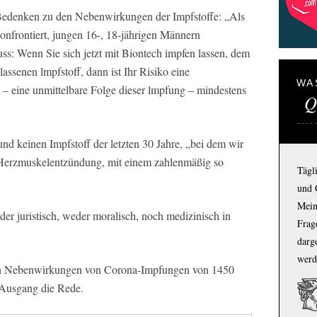
Bedenken zu den Nebenwirkungen der Impfstoffe: „Als
onfrontiert, jungen 16-, 18-jährigen Männern
ss: Wenn Sie sich jetzt mit Biontech impfen lassen, dem
assenen lmpfstoff, dann ist Ihr Risiko eine
WA
 eine unmittelbare Folge dieser lmpfung – mindestens
Q
nd keinen Impfstoff der letzten 30 Jahre, „bei dem wir
 Herzmuskelentzündung, mit einem zahlenmäßig so
Tägl
und 
Mein
er juristisch, weder moralisch, noch medizinisch in
Frage
darg
werd
lich Nebenwirkungen von Corona-Impfungen von 1450
 Ausgang die Rede.