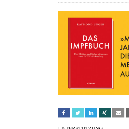
Facebook
Twitter
Linkedin
Xing
Em
UNTERSTÜTZUNG