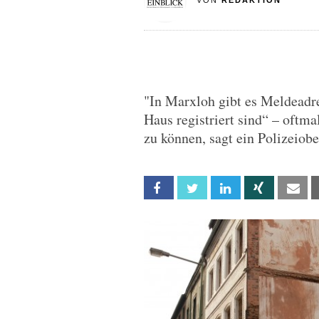
VON
REDAKTION
"In Marxloh gibt es Meldeadre
Haus registriert sind“ – oftma
zu können, sagt ein Polizeiobe
Facebook
Twitter
Linkedin
Xing
Em