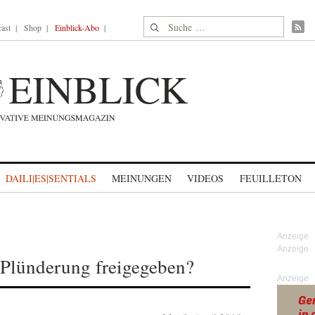
Suche nach:
ast
Shop
Einblick-Abo
DAILI|ES|SENTIALS
MEINUNGEN
VIDEOS
FEUILLETON
r Plünderung freigegeben?
Anzeige