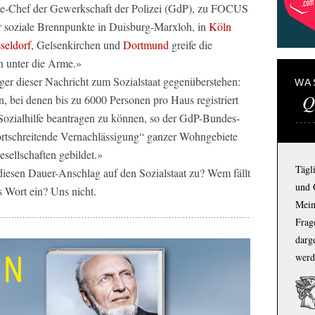
ize-Chef der Gewerkschaft der Polizei (GdP), zu FOCUS
ür soziale Brennpunkte in Duisburg-Marxloh, in
Köln
seldorf
, Gelsenkirchen und
Dortmund
greife die
en unter die Arme.»
ger dieser Nachricht zum Sozialstaat gegenüberstehen:
WA
Q
, bei denen bis zu 6000 Personen pro Haus registriert
 Sozialhilfe beantragen zu können, so der GdP-Bundes-
ortschreitende Vernachlässigung“ ganzer Wohngebiete
esellschaften gebildet.»
Tägl
iesen Dauer-Anschlag auf den Sozialstaat zu? Wem fällt
und 
s Wort ein? Uns nicht.
Mein
Frage
darg
werd