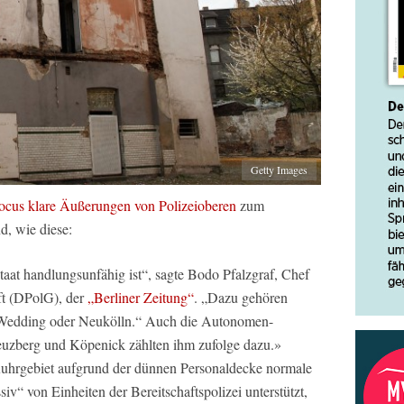
Getty Images
ocus klare Äußerungen von Polizeioberen
zum
nd, wie diese:
taat handlungsunfähig ist“, sagte Bodo Pfalzgraf, Chef
ft (DPolG), der
„Berliner Zeitung“
. „Dazu gehören
 Wedding oder Neukölln.“ Auch die Autonomen-
euzberg und Köpenick zählten ihm zufolge dazu.»
uhrgebiet aufgrund der dünnen Personaldecke normale
siv“ von Einheiten der Bereitschaftspolizei unterstützt,