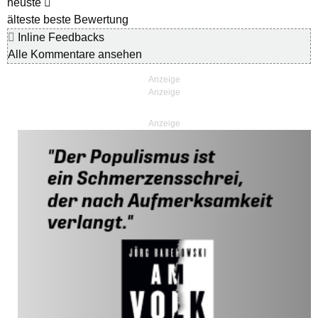
neuste
älteste
beste Bewertung
Inline Feedbacks
Alle Kommentare ansehen
Anzeige