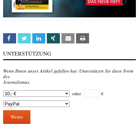
Facebook
Twitter
Linkedin
Xing
Email
Print
UNTERSTÜTZUNG
Wenn Ihnen unser Artikel gefallen hat: Unterstützen Sie diese Form
des
Journalismus.
oder
€
Weiter