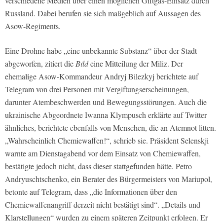
verschiedene Medien über einen möglichen Giftgas-Einsatz durch
Russland. Dabei berufen sie sich maßgeblich auf Aussagen des
Asow-Regiments.
Eine Drohne habe „eine unbekannte Substanz“ über der Stadt
abgeworfen, zitiert die
Bild
eine Mitteilung der Miliz. Der
ehemalige Asow-Kommandeur Andryj Bilezkyj berichtete auf
Telegram von drei Personen mit Vergiftungserscheinungen,
darunter Atembeschwerden und Bewegungsstörungen. Auch die
ukrainische Abgeordnete Iwanna Klympusch erklärte auf Twitter
ähnliches, berichtete ebenfalls von Menschen, die an Atemnot litten.
„Wahrscheinlich Chemiewaffen!“, schrieb sie. Präsident Selenskji
warnte am Dienstagabend vor dem Einsatz von Chemiewaffen,
bestätigte jedoch nicht, dass dieser stattgefunden hätte. Petro
Andryuschtschenko, ein Berater des Bürgermeisters von Mariupol,
betonte auf Telegram, dass „die Informationen über den
Chemiewaffenangriff derzeit nicht bestätigt sind“. „Details und
Klarstellungen“ wurden zu einem späteren Zeitpunkt erfolgen. Er