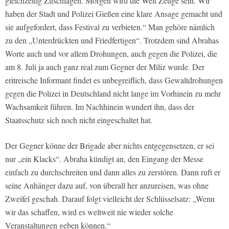
gleichzeitig Zuschlagen. Morgen wird die Welt Zeuge sein. Wir
haben der Stadt und Polizei Gießen eine klare Ansage gemacht und
sie aufgefordert, dass Festival zu verbieten.“ Man gehöre nämlich
zu den „Unterdrückten und Friedfertigen“. Trotzdem sind Abrahas
Worte auch und vor allem Drohungen, auch gegen die Polizei, die
am 8. Juli ja auch ganz real zum Gegner der Miliz wurde. Der
eritreische Informant findet es unbegreiflich, dass Gewaltdrohungen
gegen die Polizei in Deutschland nicht lange im Vorhinein zu mehr
Wachsamkeit führen. Im Nachhinein wundert ihn, dass der
Staatsschutz sich noch nicht eingeschaltet hat.
Der Gegner könne der Brigade aber nichts entgegensetzen, er sei
nur „ein Klacks“. Abraha kündigt an, den Eingang der Messe
einfach zu durchschreiten und dann alles zu zerstören. Dann ruft er
seine Anhänger dazu auf, von überall her anzureisen, was ohne
Zweifel geschah. Darauf folgt vielleicht der Schlüsselsatz: „Wenn
wir das schaffen, wird es weltweit nie wieder solche
Veranstaltungen geben können.“