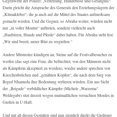
Gegenwehr der Polizei: „Verletzung, Hundebisse und Gefängnis“.
Darin gleicht die Ansprache des Generals den Erziehungslagern der
„Klimakleber“, die ja auch auf die Mittel des Staates aufmerksam
gemacht werden. Und die Gegner, so Abraha weiter, würden nicht
nur „in voller Montur“ auftreten, sondern vielleicht auch
„Haubitzen, Hunde und Pferde“ dabei haben. Für Abraha steht fest:
„Wir sind bereit, unser Blut zu vergießen.“
Andere Mitstreiter kündigen an, Steine auf die Festivalbesucher zu
werfen (das sagt eine Frau, die befürchtet, von den Männern nicht
als Kämpferin akzeptiert zu werden), wieder andere sprechen von
Knochenbrüchen und „genähten Köpfen“, die nach dem Sieg von
Brged Nhamedu ihre Bedeutung verlieren würden. Ein aus Sicht
der „Brigade“ vorbildlicher Kämpfer (Michele „Warzema“
Weldegabr) sitzt derzeit wegen mutmaßlichen versuchten Mordes in
Gießen in U-Haft.
Und mit all diesen Gestalten sind nun ziemlich direkt die Gießener