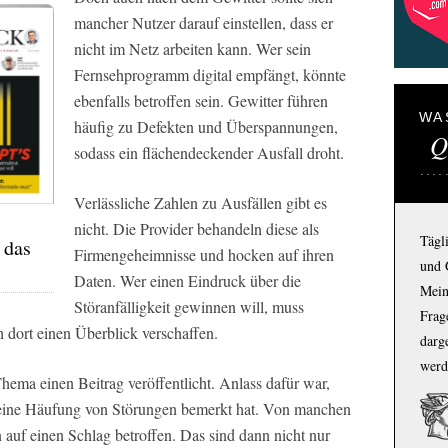
mancher Nutzer darauf einstellen, dass er
nicht im Netz arbeiten kann. Wer sein
Fernsehprogramm digital empfängt, könnte
ebenfalls betroffen sein. Gewitter führen
WA
häufig zu Defekten und Überspannungen,
Q
sodass ein flächendeckender Ausfall droht.
Verlässliche Zahlen zu Ausfällen gibt es
nicht. Die Provider behandeln diese als
Tägl
 das
Firmengeheimnisse und hocken auf ihren
und 
Daten. Wer einen Eindruck über die
Mein
Störanfälligkeit gewinnen will, muss
Frage
 dort einen Überblick verschaffen.
darg
werd
hema einen Beitrag veröffentlicht. Anlass dafür war,
 eine Häufung von Störungen bemerkt hat. Von manchen
auf einen Schlag betroffen. Das sind dann nicht nur