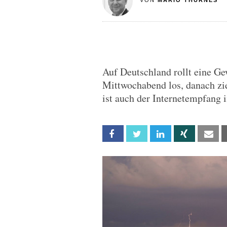
VON
MARIO THURNES
Auf Deutschland rollt eine Ge
Mittwochabend los, danach zi
ist auch der Internetempfang 
Facebook
Twitter
Linkedin
Xing
Em