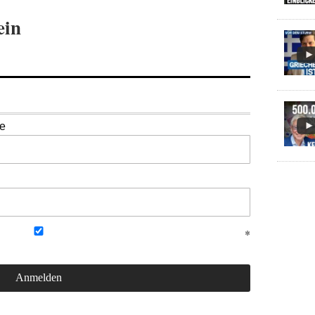
ein
se