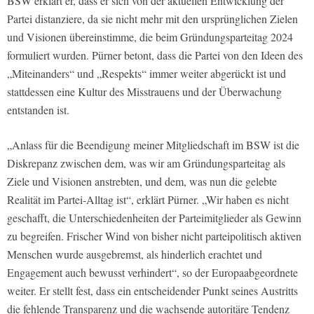
BSW erklärt er, dass er sich von der aktuellen Entwicklung der
Partei distanziere, da sie nicht mehr mit den ursprünglichen Zielen
und Visionen übereinstimme, die beim Gründungsparteitag 2024
formuliert wurden. Pürner betont, dass die Partei von den Ideen des
„Miteinanders“ und „Respekts“ immer weiter abgerückt ist und
stattdessen eine Kultur des Misstrauens und der Überwachung
entstanden ist.
„Anlass für die Beendigung meiner Mitgliedschaft im BSW ist die
Diskrepanz zwischen dem, was wir am Gründungsparteitag als
Ziele und Visionen anstrebten, und dem, was nun die gelebte
Realität im Partei-Alltag ist“, erklärt Pürner. „Wir haben es nicht
geschafft, die Unterschiedenheiten der Parteimitglieder als Gewinn
zu begreifen. Frischer Wind von bisher nicht parteipolitisch aktiven
Menschen wurde ausgebremst, als hinderlich erachtet und
Engagement auch bewusst verhindert“, so der Europaabgeordnete
weiter. Er stellt fest, dass ein entscheidender Punkt seines Austritts
die fehlende Transparenz und die wachsende autoritäre Tendenz