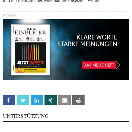
und ein menschliches Miteinander einsetzen“ werde.
Anzeige
Facebook
Twitter
Linkedin
Xing
Email
Print
UNTERSTÜTZUNG