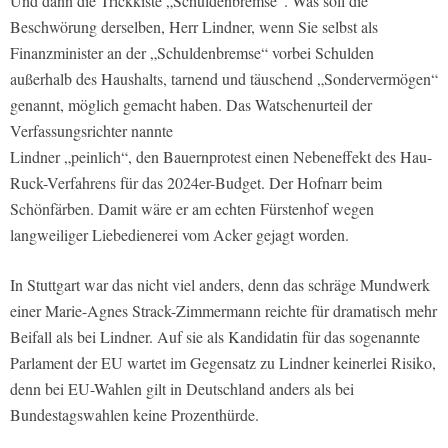
Und dann die Trickkiste „Schuldenbremse“. Was soll die
Beschwörung derselben, Herr Lindner, wenn Sie selbst als
Finanzminister an der „Schuldenbremse“ vorbei Schulden
außerhalb des Haushalts, tarnend und täuschend „Sondervermögen“
genannt, möglich gemacht haben. Das Watschenurteil der
Verfassungsrichter nannte
Lindner „peinlich“, den Bauernprotest einen Nebeneffekt des Hau-
Ruck-Verfahrens für das 2024er-Budget. Der Hofnarr beim
Schönfärben. Damit wäre er am echten Fürstenhof wegen
langweiliger Liebedienerei vom Acker gejagt worden.
In Stuttgart war das nicht viel anders, denn das schräge Mundwerk
einer Marie-Agnes Strack-Zimmermann reichte für dramatisch mehr
Beifall als bei Lindner. Auf sie als Kandidatin für das sogenannte
Parlament der EU wartet im Gegensatz zu Lindner keinerlei Risiko,
denn bei EU-Wahlen gilt in Deutschland anders als bei
Bundestagswahlen keine Prozenthürde.