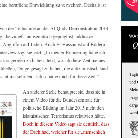
 eine berufliche Entwicklung zu verwehren. Deshalb ist
t von der Teilnahme an der Al-Quds-Demonstration 2014
g, die zutiefst antisemitisch geprägt ist, inklusive
WA
Q
n Angriffen auf Juden. Auch El-Hassan ist auf Bildern
Interview sagt sie jetzt: „In meiner Erinnerung habe ich
za« gerufen zu haben. Jetzt, wo ich diese Zeit meines
chließen, Dinge gesagt zu haben, die antizionistisch sind
Tägl
s tut mir sehr leid. Ich schäme mich für diese Zeit.“
und 
Mein
An anderer Stelle behauptet sie, dass sie in
Frage
einem Video für die Bundeszentrale für
darg
politische Bildung im Jahr 2015 nicht den
werd
islamistischen Terrorismus relativiert hätte.
Doch in diesem Video sagt sie deutlich, dass
der Dschihad, welcher für sie „menschlich