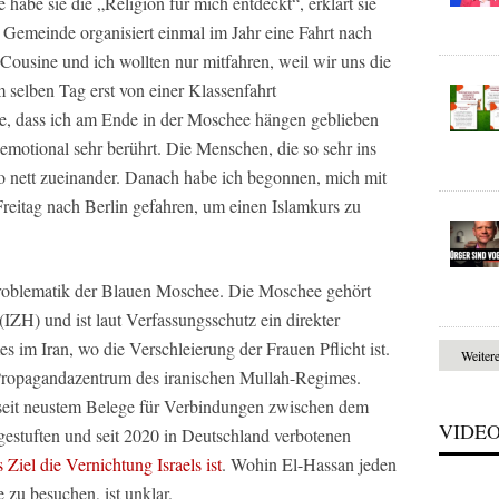
habe sie die „Religion für mich entdeckt“, erklärt sie
 Gemeinde organisiert einmal im Jahr eine Fahrt nach
usine und ich wollten nur mitfahren, weil wir uns die
m selben Tag erst von einer Klassenfahrt
, dass ich am Ende in der Moschee hängen geblieben
 emotional sehr berührt. Die Menschen, die so sehr ins
so nett zueinander. Danach habe ich begonnen, mich mit
Freitag nach Berlin gefahren, um einen Islamkurs zu
roblematik der Blauen Moschee. Die Moschee gehört
H) und ist laut Verfassungsschutz ein direkter
 im Iran, wo die Verschleierung der Frauen Pflicht ist.
Weiter
 Propagandazentrum des iranischen Mullah-Regimes.
 seit neustem Belege für Verbindungen zwischen dem
VIDE
gestuften und seit 2020 in Deutschland verbotenen
 Ziel die Vernichtung Israels ist
. Wohin El-Hassan jeden
 zu besuchen, ist unklar.