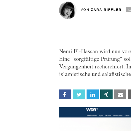
VON
ZARA RIFFLER
Nemi El-Hassan wird nun vor
Eine "sorgfältige Prüfung" soll
Vergangenheit recherchiert. I
islamistische und salafistisch
Facebook
Twitter
Linkedin
Xing
Em