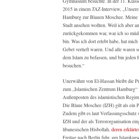
Gymnasium besuchte. In der 11. Klasse 
2015 in einem
TAZ
-Interview, „Unsere
Hamburg zur Blauen Moschee. Meine Co
Stadt ansehen wollten. Weil ich aber a
zurückgekommen war, war ich so müde
bin. Was ich dort erlebt habe, hat mich
Gebet vertieft waren. Und alle waren 
dem Islam zu befassen, und bin jeden 
besuchen.“
Unerwähnt von El-Hassan bleibt die P
zum „Islamischen Zentrum Hamburg“ (IZ
Außenposten des islamistischen Regimes
Die Blaue Moschee (IZH) gilt als ein
Zudem gibt es laut Verfassungsschutz
IZH und der als Terrororganisation ein
libanesischen Hisbollah,
deren erklärtes
Freitag nach Berlin fuhr, um Islamkurse