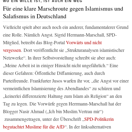
WO EIN WILLE IST, IST AUCH EIN WEG
Für eine klare Marschroute gegen Islamismus und
Salafismus in Deutschland
Vielleicht spielt aber auch noch ein anderer, fundamentalerer Grund
eine Rolle. Nämlich Angst. Sigrid Hermann-Marschall, SPD-
Mitglied, betreibt das Blog-Portal
Vorwärts und nicht
vergessen
.
Dort veröffentlicht sie „Strukturanalysen islamistischer
Netzwerke“. In ihrer Selbstvorstellung schreibt sie aber auch:
„Meine Arbeit ist in einiger Hinsicht nicht ungefährlich.“
Eine
dieser Gefahren: Öffentliche Diffamierung, auch durch
Parteifreunde. Frankfurter Jusos warfen ihr vor,
„die Angst vor einer
vermeintlichen Islamisierung des Abendlandes“
zu schüren und
„keinerlei differenzierte Haltung zum Islam als Religion“
an den
Tag zu legen.
Die Vorwürfe gegen Herrmann-Marschall hat der
Blogger Nasir Ahmad („Ich bin Muslim.Vertrau mir“)
zusammengetragen, unter der Überschrift „
SPD-Politikerin
begutachtet Muslime für die AfD
“. In der linksalternativen