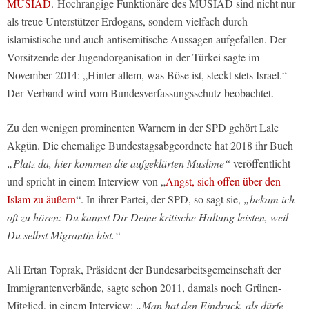
MÜSIAD
. Hochrangige Funktionäre des MÜSIAD sind nicht nur
als treue Unterstützer Erdogans, sondern vielfach durch
islamistische und auch antisemitische Aussagen aufgefallen. Der
Vorsitzende der Jugendorganisation in der Türkei sagte im
November 2014:
„Hinter allem, was Böse ist, steckt stets Israel.“
Der Verband wird vom Bundesverfassungsschutz beobachtet.
Zu den wenigen prominenten Warnern in der SPD gehört Lale
Akgün. Die ehemalige Bundestagsabgeordnete hat 2018 ihr Buch
„Platz da, hier kommen die aufgeklärten Muslime“
veröffentlicht
und spricht in einem Interview von „
Angst, sich offen über den
Islam zu äußern
“. In ihrer Partei, der SPD, so sagt sie,
„bekam ich
oft zu hören: Du kannst Dir Deine kritische Haltung leisten, weil
Du selbst Migrantin bist.“
Ali Ertan Toprak, Präsident der Bundesarbeitsgemeinschaft der
Immigrantenverbände, sagte schon 2011, damals noch Grünen-
Mitglied, in einem Interview:
„Man hat den Eindruck, als dürfe