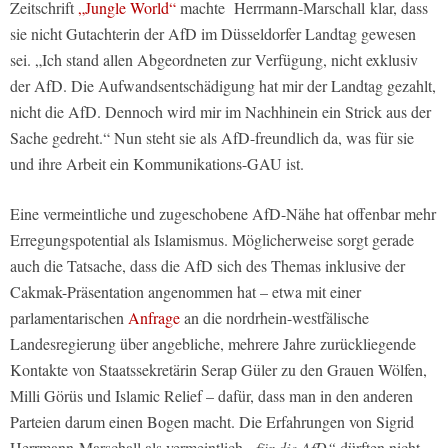
Zeitschrift
„Jungle World“
machte Herrmann-Marschall klar, dass
sie nicht Gutachterin der AfD im Düsseldorfer Landtag gewesen
sei.
„Ich stand allen Abgeordneten zur Verfügung, nicht exklusiv
der AfD. Die Aufwandsentschädigung hat mir der Landtag gezahlt,
nicht die AfD. Dennoch wird mir im Nachhinein ein Strick aus der
Sache gedreht.“
Nun steht sie als AfD-freundlich da, was für sie
und ihre Arbeit ein Kommunikations-GAU ist.
Eine vermeintliche und zugeschobene AfD-Nähe hat offenbar mehr
Erregungspotential als Islamismus. Möglicherweise sorgt gerade
auch die Tatsache, dass die AfD sich des Themas inklusive der
Cakmak-Präsentation angenommen hat – etwa mit einer
parlamentarischen
Anfrage
an die nordrhein-westfälische
Landesregierung über angebliche, mehrere Jahre zurückliegende
Kontakte von Staatssekretärin Serap Güler zu den Grauen Wölfen,
Milli Görüs und Islamic Relief – dafür, dass man in den anderen
Parteien darum einen Bogen macht. Die Erfahrungen von Sigrid
Herrmann-Marschall als vermeintlich
„für die AfD“
dürften nicht