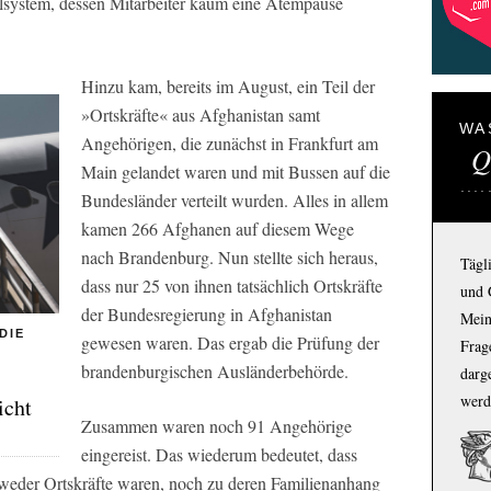
ylsystem, dessen Mitarbeiter kaum eine Atempause
Hinzu kam, bereits im August, ein Teil der
»Ortskräfte« aus Afghanistan samt
WA
Angehörigen, die zunächst in Frankfurt am
Q
Main gelandet waren und mit Bussen auf die
Bundesländer verteilt wurden. Alles in allem
kamen 266 Afghanen auf diesem Wege
nach Brandenburg. Nun stellte sich heraus,
Tägl
dass nur 25 von ihnen tatsächlich Ortskräfte
und 
der Bundesregierung in Afghanistan
Mein
DIE
gewesen waren. Das ergab die Prüfung der
Frage
brandenburgischen Ausländerbehörde.
darg
werd
icht
Zusammen waren noch 91 Angehörige
eingereist. Das wiederum bedeutet, dass
 weder Ortskräfte waren, noch zu deren Familienanhang