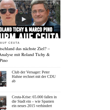
AUF CEUTA
tschland das nächste Ziel? –
Analyse mit Roland Tichy &
Pino
Club der Versager: Peter
Hahne rechnet mit der CDU
ab
Ceuta-Krise: 65.000 fallen in
die Stadt ein – wie Spanien
ein neues 2015 verhindert