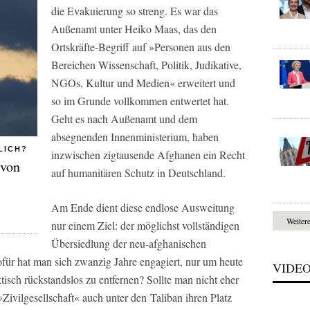
die Evakuierung so streng. Es war das
Außenamt unter Heiko Maas, das den
Ortskräfte-Begriff auf »Personen aus den
Bereichen Wissenschaft, Politik, Judikative,
NGOs, Kultur und Medien« erweitert und
so im Grunde vollkommen entwertet hat.
Geht es nach Außenamt und dem
absegnenden Innenministerium, haben
LICH?
inzwischen zigtausende Afghanen ein Recht
 von
auf humanitären Schutz in Deutschland.
Am Ende dient diese endlose Ausweitung
Weiter
nur einem Ziel: der möglichst vollständigen
Übersiedlung der neu-afghanischen
für hat man sich zwanzig Jahre engagiert, nur um heute
VIDE
tisch rückstandslos zu entfernen? Sollte man nicht eher
»Zivilgesellschaft« auch unter den Taliban ihren Platz