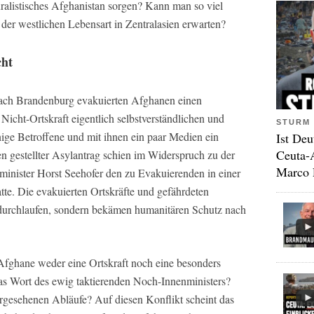
uralistisches Afghanistan sorgen? Kann man so viel
er westlichen Lebensart in Zentralasien erwarten?
cht
nach Brandenburg evakuierten Afghanen einen
 Nicht-Ortskraft eigentlich selbstverständlichen und
STURM 
nige Betroffene und mit ihnen ein paar Medien ein
Ist Deu
Ceuta-
 gestellter Asylantrag schien im Widerspruch zu der
Marco 
minister Horst Seehofer den zu Evakuierenden in einer
te. Die evakuierten Ortskräfte und gefährdeten
durchlaufen, sondern bekämen humanitären Schutz nach
 Afghane weder eine Ortskraft noch eine besonders
das Wort des ewig taktierenden Noch-Innenministers?
orgesehenen Abläufe? Auf diesen Konflikt scheint das