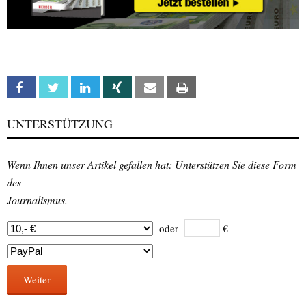
Facebook
Twitter
Linkedin
Xing
Email
Print
UNTERSTÜTZUNG
Wenn Ihnen unser Artikel gefallen hat: Unterstützen Sie diese Form
des
Journalismus.
oder
€
Weiter