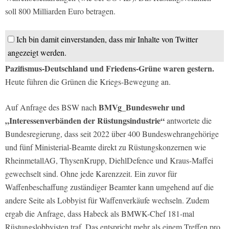
soll 800 Milliarden Euro betragen.
Ich bin damit einverstanden, dass mir Inhalte von Twitter
angezeigt werden.
Pazifismus-Deutschland und Friedens-Grüne waren gestern.
Heute führen die Grünen die Kriegs-Bewegung an.
BMVg_Bundeswehr und
Auf Anfrage des BSW nach
„Interessenverbänden der Rüstungsindustrie“
antwortete die
Bundesregierung, dass seit 2022 über 400 Bundeswehrangehörige
und fünf Ministerial-Beamte direkt zu Rüstungskonzernen wie
RheinmetallAG, ThysenKrupp, DiehlDefence und Kraus-Maffei
gewechselt sind. Ohne jede Karenzzeit. Ein zuvor für
Waffenbeschaffung zuständiger Beamter kann umgehend auf die
andere Seite als Lobbyist für Waffenverkäufe wechseln. Zudem
ergab die Anfrage, dass Habeck als BMWK-Chef 181-mal
Rüstungslobbyisten traf. Das entspricht mehr als einem Treffen pro