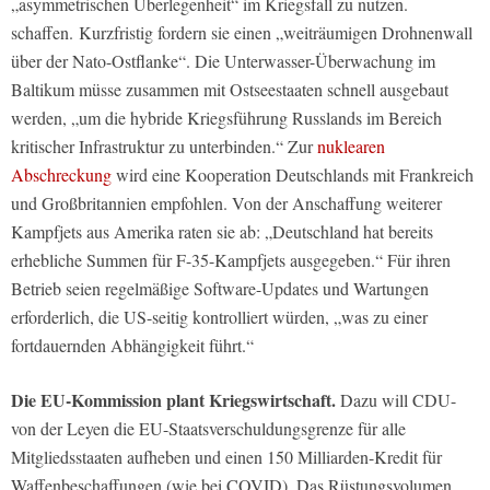
„asymmetrischen Überlegenheit“ im Kriegsfall zu nutzen.
schaffen. Kurzfristig fordern sie einen „weiträumigen Drohnenwall
über der Nato-Ostflanke“. Die Unterwasser-Überwachung im
Baltikum müsse zusammen mit Ostseestaaten schnell ausgebaut
werden, „um die hybride Kriegsführung Russlands im Bereich
kritischer Infrastruktur zu unterbinden.“ Zur
nuklearen
Abschreckung
wird eine Kooperation Deutschlands mit Frankreich
und Großbritannien empfohlen. Von der Anschaffung weiterer
Kampfjets aus Amerika raten sie ab: „Deutschland hat bereits
erhebliche Summen für F-35-Kampfjets ausgegeben.“ Für ihren
Betrieb seien regelmäßige Software-Updates und Wartungen
erforderlich, die US-seitig kontrolliert würden, „was zu einer
fortdauernden Abhängigkeit führt.“
Die EU-Kommission plant Kriegswirtschaft.
Dazu will CDU-
von der Leyen die EU-Staatsverschuldungsgrenze für alle
Mitgliedsstaaten aufheben und einen 150 Milliarden-Kredit für
Waffenbeschaffungen (wie bei COVID). Das Rüstungsvolumen